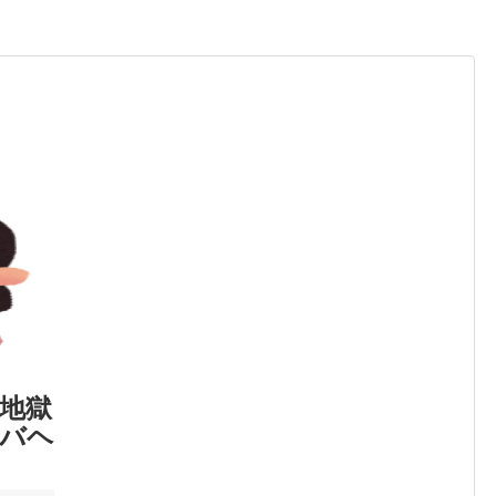
地獄
バヘ