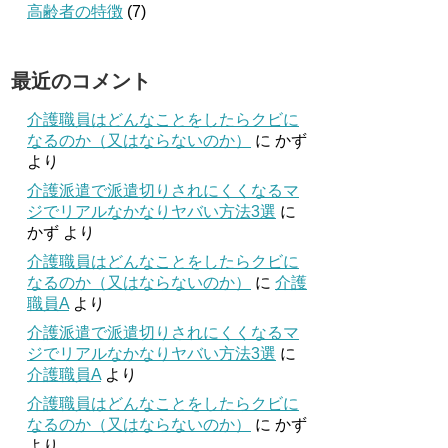
高齢者の特徴
(7)
最近のコメント
介護職員はどんなことをしたらクビに
なるのか（又はならないのか）
に
かず
より
介護派遣で派遣切りされにくくなるマ
ジでリアルなかなりヤバい方法3選
に
かず
より
介護職員はどんなことをしたらクビに
なるのか（又はならないのか）
に
介護
職員A
より
介護派遣で派遣切りされにくくなるマ
ジでリアルなかなりヤバい方法3選
に
介護職員A
より
介護職員はどんなことをしたらクビに
なるのか（又はならないのか）
に
かず
より