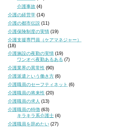
介護事故
(4)
介護の経営学
(14)
介護の都市伝説
(11)
介護保険制度の実情
(19)
介護支援専門員（ケアマネジャー）
(18)
介護施設の夜勤の実情
(19)
ワンオペ夜勤あるある
(7)
介護業界の異常性
(90)
介護派遣という働き方
(6)
介護職員のセーフティネット
(6)
介護職員の将来性
(20)
介護職員の求人
(13)
介護職員の特徴
(63)
キラキラ系介護士
(4)
介護職員を辞めたい
(27)