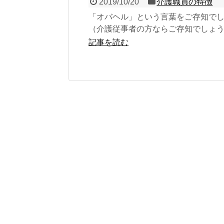
2019/10/20
介護職員の特徴
「オバヘル」という言葉をご存知で
（介護従事者の方ならご存知でしょ
誰が最初に言い出したのかは定かで
記事を読む
せん...