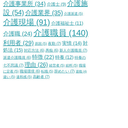
介護施
介護事業所
(34)
介護士
(9)
設
(54)
介護業界
(35)
介護派遣
(5)
介護現場
(91)
介護福祉士
(11)
介護職員
(140)
介護職
(24)
利用者
(29)
実情
(14)
対
夜勤
(7)
原因
(5)
処法
(15)
新人介護職員
(7)
対応方法
(6)
愚痴
(6)
特徴
(22)
特養
(12)
特養の
派遣介護職員
(6)
理由
(26)
七不思議
(7)
経営者
(5)
給料
(5)
職場
辞めたい
(7)
に定着
(5)
職場環境
(6)
転職
(5)
退職
(4)
高齢者
(7)
違い
(5)
違和感
(5)