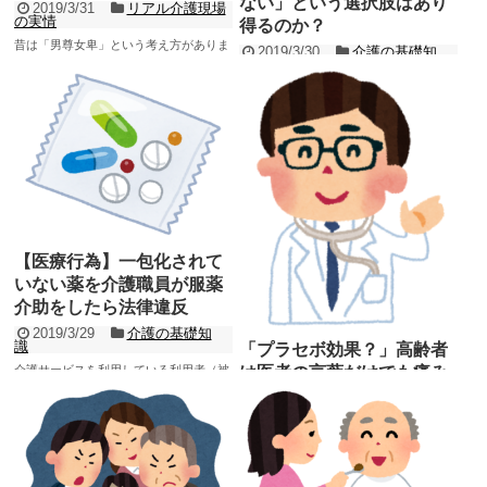
ない」という選択肢はあり
2019/3/31
リアル介護現場
の実情
得るのか？
昔は「男尊女卑」という考え方がありま
2019/3/30
介護の基礎知
したが、「男女平等」が叫ばれて久し
識
く、倫理観や法律の整備も行われ、女性
介護業界は「利用者本位」という方針
の社会進出も格段に進んでき...
で、利用者の意思やニーズを尊重してい
記事を読む
ます。 しかし中には 「一人でいたい」
「介...
記事を読む
【医療行為】一包化されて
いない薬を介護職員が服薬
介助をしたら法律違反
2019/3/29
介護の基礎知
識
「プラセボ効果？」高齢者
介護サービスを利用している利用者（被
は医者の言葉だけでも痛み
介護者）の多くは高齢でもある為、何か
が取れる
しらの持病を抱えていることが多く、内
2019/3/29
高齢者の特徴
服薬が処方されています。...
記事を読む
プラセボ（プラシーボ）効果とは「偽薬
効果」とも言われています。 本来は薬効
として効く成分がない薬（偽薬）を投与