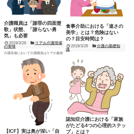
したのに、病気が...
記事を読む
介護職員は「謝罪の四面楚
食事介助における「速さの
歌」状態、「謝らない勇
美学」とは？危険はない
気」も必要
の？目安時間は？
2019/3/29
リアル介護現場
2019/3/28
介護の基礎知
の実情
識
介護現場において介護職員はケアの最前
介助全般に言えることですが、介護現場
線で働く仕事ですが、「謝罪」について
では「速さの美学」というものが存在し
も最前線に立たされている職種です。
ます。 実際にはそういう美学は存在しな
「最前線」どころか...
記事を読む
いのですが、介護...
記事を読む
認知症介護における「家族
がたどる4つの心理的ステッ
【ICF】実は奥が深い「自
プ」とは？