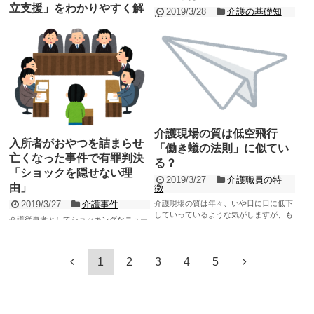
立支援」をわかりやすく解
2019/3/28
介護の基礎知
識
説します
自分の親や家族が「認知症」になってし
2019/3/28
介護の基礎知
まった場合、初めて自分が「介護者」と
識
いう立場となり、今までに経験したこと
現在の介護現場は「自立支援」を促して
のないような状態に陥りま...
いく方針です。 簡単に説明すると「自分
記事を読む
で出来ることは自分でしてもらう」とい
うことになります...
記事を読む
介護現場の質は低空飛行
入所者がおやつを詰まらせ
「働き蟻の法則」に似てい
亡くなった事件で有罪判決
る？
「ショックを隠せない理
2019/3/27
介護職員の特
由」
徴
介護現場の質は年々、いや日に日に低下
2019/3/27
介護事件
していっているような気がしますが、も
介護従事者としてショッキングなニュー
しそうなら既に現場は崩壊してしまって
ス報道がありました。 入所者がおやつの
いるでしょう。 崩...
ドーナツを喉に詰まらせてお亡くなりに
記事を読む
なった「事故」が...
記事を読む
1
2
3
4
5