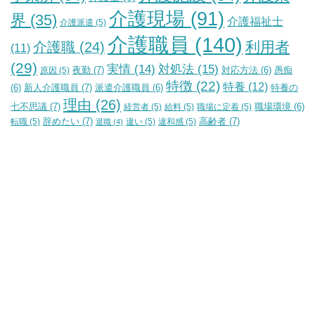
介護現場
(91)
界
(35)
介護福祉士
介護派遣
(5)
介護職員
(140)
利用者
介護職
(24)
(11)
(29)
実情
(14)
対処法
(15)
夜勤
(7)
原因
(5)
対応方法
(6)
愚痴
特徴
(22)
特養
(12)
新人介護職員
(7)
特養の
(6)
派遣介護職員
(6)
理由
(26)
七不思議
(7)
経営者
(5)
給料
(5)
職場に定着
(5)
職場環境
(6)
辞めたい
(7)
高齢者
(7)
転職
(5)
違い
(5)
違和感
(5)
退職
(4)