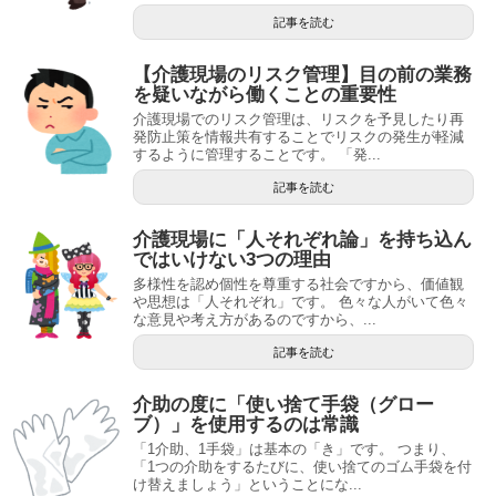
記事を読む
【介護現場のリスク管理】目の前の業務
を疑いながら働くことの重要性
介護現場でのリスク管理は、リスクを予見したり再
発防止策を情報共有することでリスクの発生が軽減
するように管理することです。 「発...
記事を読む
介護現場に「人それぞれ論」を持ち込ん
ではいけない3つの理由
多様性を認め個性を尊重する社会ですから、価値観
や思想は「人それぞれ」です。 色々な人がいて色々
な意見や考え方があるのですから、...
記事を読む
介助の度に「使い捨て手袋（グロー
ブ）」を使用するのは常識
「1介助、1手袋」は基本の「き」です。 つまり、
「1つの介助をするたびに、使い捨てのゴム手袋を付
け替えましょう」ということにな...