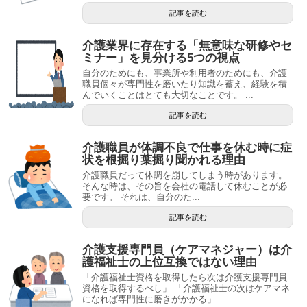
記事を読む
介護業界に存在する「無意味な研修やセ
ミナー」を見分ける5つの視点
自分のためにも、事業所や利用者のためにも、介護
職員個々が専門性を磨いたり知識を蓄え、経験を積
んでいくことはとても大切なことです。 ...
記事を読む
介護職員が体調不良で仕事を休む時に症
状を根掘り葉掘り聞かれる理由
介護職員だって体調を崩してしまう時があります。
そんな時は、その旨を会社の電話して休むことが必
要です。 それは、自分のた...
記事を読む
介護支援専門員（ケアマネジャー）は介
護福祉士の上位互換ではない理由
「介護福祉士資格を取得したら次は介護支援専門員
資格を取得するべし」 「介護福祉士の次はケアマネ
になれば専門性に磨きがかかる」 ...