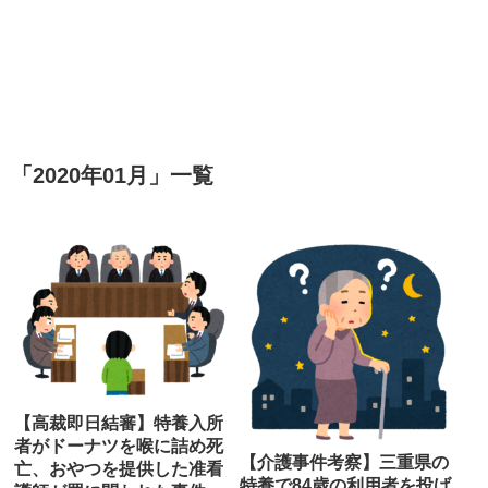
「
2020年01月
」
一覧
【高裁即日結審】特養入所
者がドーナツを喉に詰め死
【介護事件考察】三重県の
亡、おやつを提供した准看
特養で84歳の利用者を投げ