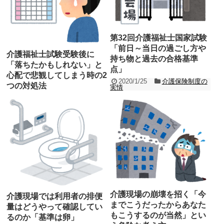
ば自分が嫌だと感じたのな...
記事を読む
第32回介護福祉士国家試験
「前日～当日の過ごし方や
介護福祉士試験受験後に
持ち物と過去の合格基準
「落ちたかもしれない」と
点」
心配で悲観してしまう時の2
2020/1/25
介護保険制度の
つの対処法
実情
2020/1/26
介護職員の特
明日（2020年1月26日（日曜日））は第
徴
32回介護福祉士国家試験の当日ですね。
月並みな台詞になりますが、受験される
本日（2020年1月26日）は第32回介護福
皆様は頑...
祉士国家資格試験でした。 受験された皆
記事を読む
様、とにもかくにもお疲れ様でした。
ド...
記事を読む
介護現場の崩壊を招く「今
介護現場では利用者の排便
までこうだったからあなた
量はどうやって確認してい
もこうするのが当然」とい
るのか「基準は卵」