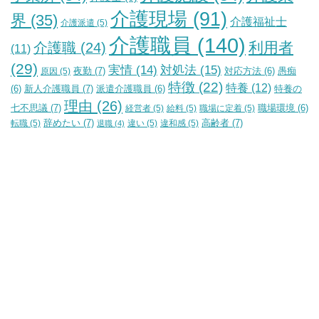
介護現場
(91)
界
(35)
介護福祉士
介護派遣
(5)
介護職員
(140)
利用者
介護職
(24)
(11)
(29)
実情
(14)
対処法
(15)
夜勤
(7)
原因
(5)
対応方法
(6)
愚痴
特徴
(22)
特養
(12)
新人介護職員
(7)
特養の
(6)
派遣介護職員
(6)
理由
(26)
七不思議
(7)
経営者
(5)
給料
(5)
職場に定着
(5)
職場環境
(6)
辞めたい
(7)
高齢者
(7)
転職
(5)
違い
(5)
違和感
(5)
退職
(4)