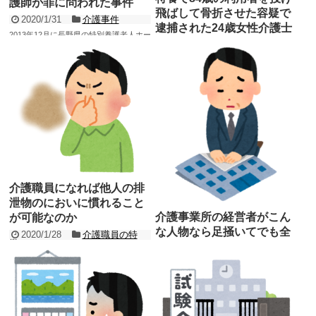
護師が罪に問われた事件
飛ばして骨折させた容疑で
2020/1/31
介護事件
逮捕された24歳女性介護士
2013年12月に長野県の特別養護老人ホー
2020/1/29
介護事件
ム（以下、特養）で、准看護師が提供し
たおやつのドーナツを入所者が喉に詰
新たな介護事件のニュース報道がありま
め、その1か月後に死...
した。 三重県伊勢市の特別養護老人ホー
記事を読む
ム（以下、特養）で、24歳の女性介護士
が84歳の入所...
記事を読む
介護職員になれば他人の排
泄物のにおいに慣れること
介護事業所の経営者がこん
が可能なのか
な人物なら足掻いてでも全
2020/1/28
介護職員の特
徴
力で逃げよう5選
介護職員は利用者の排泄物の処理も行い
2020/1/27
介護業界の異常
ます。 介護の経験が無い人やこれから介
性
護職員になろうと思っている人の中には
以前、「こんな勉強会やセミナーやイベ
「自分は排泄物の...
記事を読む
ントには参加したくない5選」という記
事を書きましたが、セミナーなどであれ