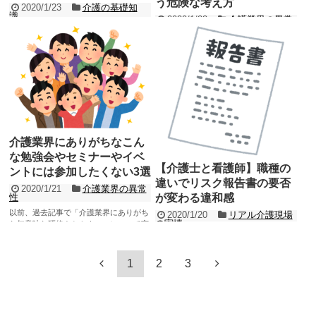
う危険な考え方
2020/1/23
介護の基礎知
識
2020/1/22
介護業界の異常
性
現在や過去に介護現場で働いている介護
職員の皆様であれば既にご存知でしょう
介護業界や介護事業所には各々「風潮」
から当たり前のことになりますが、 世間
や「慣習」や「暗黙の了解」などがあり
一般の人 ...
ます。 例えば、介護事業所であれば「こ
記事を読む
れがうちのやり方...
記事を読む
介護業界にありがちなこん
な勉強会やセミナーやイベ
【介護士と看護師】職種の
ントには参加したくない3選
違いでリスク報告書の要否
2020/1/21
介護業界の異常
が変わる違和感
性
以前、過去記事で「介護業界にありがち
2020/1/20
リアル介護現場
の実情
な無意味な研修やセミナー」について言
及しましたが、本当に介護業界には様々
介護事業所での介護職員は現場最前線で
な勉強会やイベントやセミ...
働いているので、リスク（アクシデント
記事を読む
やインシデント）に遭遇する頻度が高い
1
2
3
と言えます。 介護...
記事を読む