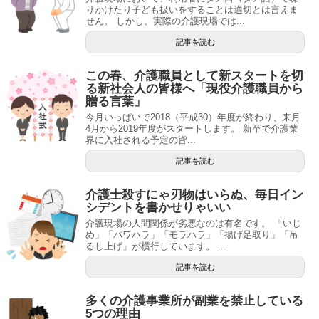
りかけたり子ども扱いをすることは適切とは言えま
せん。 しかし、実際の介護現場では...
記事を読む
この春、介護職員として新スタートを切
る新社会人の皆様へ「現役介護職員から
贈る言葉」
今月いっぱいで2018（平成30）年度が終わり、来月
4月から2019年度がスタートします。 新卒で介護業
界に入社される予定の皆...
記事を読む
介護士殺すにゃ刃物はいらぬ、毎日イン
シデントを書かせりゃいい
介護現場の人間関係が劣悪なのは有名です。 「いじ
め」「パワハラ」「モラハラ」「揚げ足取り」「吊
るし上げ」が横行しています。 ...
記事を読む
多くの介護事業所が副業を禁止している
5つの理由