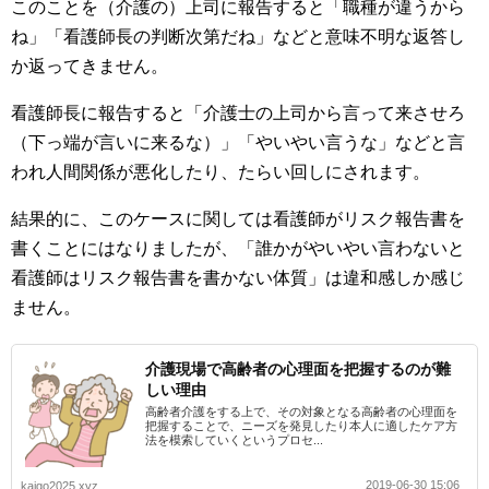
このことを（介護の）上司に報告すると「職種が違うから
ね」「看護師長の判断次第だね」などと意味不明な返答し
か返ってきません。
看護師長に報告すると「介護士の上司から言って来させろ
（下っ端が言いに来るな）」「やいやい言うな」などと言
われ人間関係が悪化したり、たらい回しにされます。
結果的に、このケースに関しては看護師がリスク報告書を
書くことにはなりましたが、「誰かがやいやい言わないと
看護師はリスク報告書を書かない体質」は違和感しか感じ
ません。
介護現場で高齢者の心理面を把握するのが難
しい理由
高齢者介護をする上で、その対象となる高齢者の心理面を
把握することで、ニーズを発見したり本人に適したケア方
法を模索していくというプロセ...
2019-06-30 15:06
kaigo2025.xyz