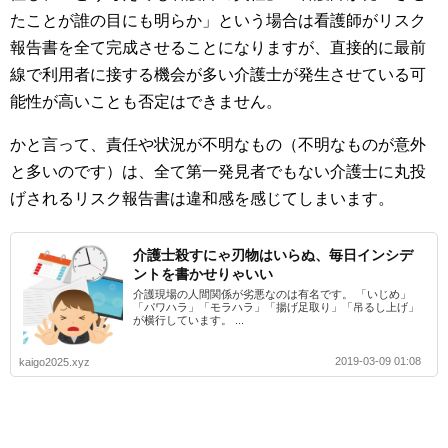
たことが誰の目にも明らか」という場合は看護師がリスク
報告書を全て完成させることになりますが、直接的に最前
線で利用者に接する機会が多い介護士が発生させている可
能性が高いことも否定はできません。
かと言って、責任や状況が不明なもの（不明なものが意外
と多いのです）は、全て第一発見者でもない介護士に丸投
げされるリスク報告書は違和感を感じてしまいます。
介護士殺すにゃ刃物はいらぬ、毎日インシデ
ントを書かせりゃいい
介護現場の人間関係が劣悪なのは有名です。 「いじめ」
「パワハラ」「モラハラ」「揚げ足取り」「吊るし上げ」
が横行しています。 ...
2019-03-09 01:08
kaigo2025.xyz