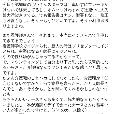
今日も認知症のじいさんスタッフは、車いすにブレーキか
けないで移乗してるし、オムツつけわすれて送迎中に大失
禁大汚染させてる。でも報告書はナシ、謝罪もなし、修正
も改善もなし。そりゃもうひどいですよ。そりゃ利用者減
りますよね。
まあ看護師さんて、それまで、本当にイジメられて仕事し
てきてるでしょう。
看護師学校でイジメられ、新人の時はプリセプターにイジ
メられ、中堅になると師長にイジメられ。
なので性格ゆがんじゃってるのかな～って。
で、マウンティングして自分より下と思ったら攻撃的にな
るからさ～、介護職なんてフン！みたいな感じだと思うん
ですよ。
たぶん介護職のことバカにしてなかったら、介護職が「〇
〇じゃないですか？」って意見を言ったら、たとえ師長さ
んでも「あ～そうかも」とか聞いてくれるかもしれないけ
ども。
もちろんいいナースさんも多くて、協力的な人もたくさん
いましたし、私が施設やデイで会ったナースさんは基本い
い人が多かったですけど。(デイのカース除く)