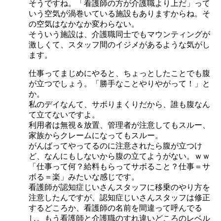
そうですね。「看護師の方が介護職より上だ」って
いう空気が渦巻いている施設もありますからね。そ
の空気はなかなか変わらない。
そういう施設は、介護職同士でもマウンティングが
激しくて、スタッフ間のイジメがあるような気がし
ます。
仕事ってまじめにやると、ちょっとしたことでも腹
が立つでしょう。「勝手なことやりやがって！」と
か。
私のデイなんて、サボりまくりだから、誰も腹なん
て立てないですよ。
利用者は無視＆放置、管理者が注意してもスルー、
家族からクレームになってもスルー。
がんばってやってるのに注意されたら腹が立つけ
ど、なんにもしないから腹の立てようがない。ｗｗ
「仕事って何？給料もらってサボること？仕事＝サ
ボる＝楽」みたいな感じです。
看護師が認知症じいさんスタッフに移乗のやり方を
注意したんですが、認知症じいさんスタッフは修正
するどころか、看護師の名前を間違って呼んでる
し。もう看護師と介護職のすれ違いどころのレベル