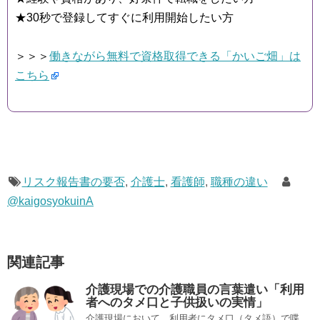
★30秒で登録してすぐに利用開始したい方
＞＞＞
働きながら無料で資格取得できる「かいご畑」は
こちら
リスク報告書の要否
,
介護士
,
看護師
,
職種の違い
@kaigosyokuinA
関連記事
介護現場での介護職員の言葉遣い「利用
者へのタメ口と子供扱いの実情」
介護現場において、利用者にタメ口（タメ語）で喋