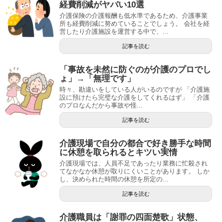
経費削減がヤバい10選
介護保険の介護報酬も低水準であるため、介護事業
所も経費削減に努めていることでしょう。 会社を経
営したり介護施設を運営する中で、...
記事を読む
「事故を未然に防ぐのが介護のプロでし
ょ」→「無理です」
時々、勘違いをしている人がいるのですが 「介護施
設に預けたら完璧な介護をしてくれるはず」 「介護
のプロなんだから事故や怪...
記事を読む
介護現場で自分の都合で好き勝手な時間
に休憩を取られるとキツい実情
介護現場では、人員不足であったり業務に忙殺され
てなかなか休憩が取りにくいことがあります。 しか
し、決められた時間の休憩を所定の...
記事を読む
介護職員は「謝罪の四面楚歌」状態、