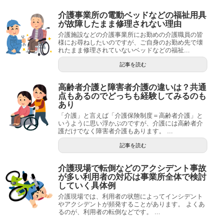
介護事業所の電動ベッドなどの福祉用具
が故障したまま修理されない理由
介護施設などの介護事業所にお勤めの介護職員の皆
様にお尋ねしたいのですが、ご自身のお勤め先で壊
れたまま修理されていないベッドなどの福祉...
記事を読む
高齢者介護と障害者介護の違いは？共通
点もあるのでどっちも経験してみるのも
あり
「介護」と言えば「介護保険制度＝高齢者介護」と
いうように思い浮かぶのですが、介護には高齢者介
護だけでなく障害者介護もあります。 ...
記事を読む
介護現場で転倒などのアクシデント事故
が多い利用者の対応は事業所全体で検討
していく具体例
介護現場では、利用者の状態によってインシデント
やアクシデントが頻発することがあります。 よくあ
るのが、利用者の転倒などです。 ...