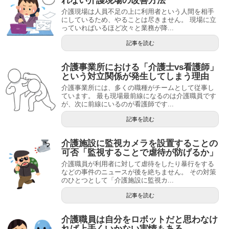
れない介護現場の改善方法
介護現場は人員不足の上に利用者という人間を相手
にしているため、やることは尽きません。 現場に立
っていればいるほど次々と業務が降...
記事を読む
介護事業所における「介護士vs看護師」
という対立関係が発生してしまう理由
介護事業所には、多くの職種がチームとして従事し
ています。 最も現場最前線になるのは介護職員です
が、次に前線にいるのが看護師です...
記事を読む
介護施設に監視カメラを設置することの
可否「監視することで虐待が防げるか」
介護職員が利用者に対して虐待をしたり暴行をする
などの事件のニュースが後を絶ちません。 その対策
のひとつとして「介護施設に監視カ...
記事を読む
介護職員は自分をロボットだと思わなけ
れば上手くいかない実情もある