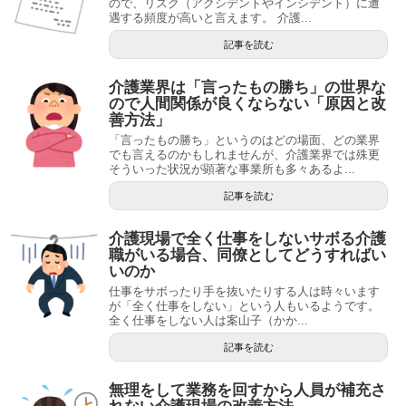
ので、リスク（アクシデントやインシデント）に遭
遇する頻度が高いと言えます。 介護...
記事を読む
介護業界は「言ったもの勝ち」の世界な
ので人間関係が良くならない「原因と改
善方法」
「言ったもの勝ち」というのはどの場面、どの業界
でも言えるのかもしれませんが、介護業界では殊更
そういった状況が顕著な事業所も多々あるよ...
記事を読む
介護現場で全く仕事をしないサボる介護
職がいる場合、同僚としてどうすればい
いのか
仕事をサボったり手を抜いたりする人は時々います
が「全く仕事をしない」という人もいるようです。
全く仕事をしない人は案山子（かか...
記事を読む
無理をして業務を回すから人員が補充さ