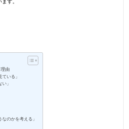
います。
う理由
見ている」
ない」
」
うなのかを考える」