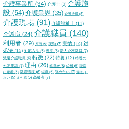
介護施
介護事業所
(34)
介護士
(9)
設
(54)
介護業界
(35)
介護派遣
(5)
介護現場
(91)
介護福祉士
(11)
介護職員
(140)
介護職
(24)
利用者
(29)
実情
(14)
対
夜勤
(7)
原因
(5)
処法
(15)
新人介護職員
(7)
対応方法
(6)
愚痴
(6)
特徴
(22)
特養
(12)
特養の
派遣介護職員
(6)
理由
(26)
七不思議
(7)
経営者
(5)
給料
(5)
職場
辞めたい
(7)
に定着
(5)
職場環境
(6)
転職
(5)
退職
(4)
高齢者
(7)
違い
(5)
違和感
(5)