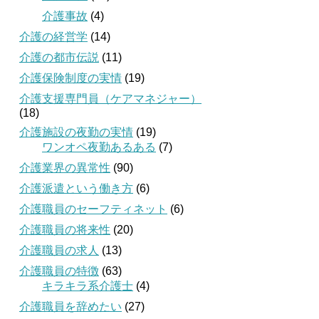
介護事故
(4)
介護の経営学
(14)
介護の都市伝説
(11)
介護保険制度の実情
(19)
介護支援専門員（ケアマネジャー）
(18)
介護施設の夜勤の実情
(19)
ワンオペ夜勤あるある
(7)
介護業界の異常性
(90)
介護派遣という働き方
(6)
介護職員のセーフティネット
(6)
介護職員の将来性
(20)
介護職員の求人
(13)
介護職員の特徴
(63)
キラキラ系介護士
(4)
介護職員を辞めたい
(27)