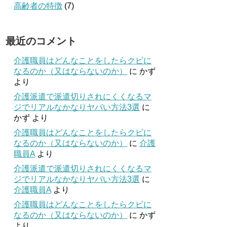
高齢者の特徴
(7)
最近のコメント
介護職員はどんなことをしたらクビに
なるのか（又はならないのか）
に
かず
より
介護派遣で派遣切りされにくくなるマ
ジでリアルなかなりヤバい方法3選
に
かず
より
介護職員はどんなことをしたらクビに
なるのか（又はならないのか）
に
介護
職員A
より
介護派遣で派遣切りされにくくなるマ
ジでリアルなかなりヤバい方法3選
に
介護職員A
より
介護職員はどんなことをしたらクビに
なるのか（又はならないのか）
に
かず
より