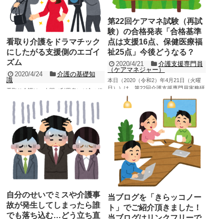
記事を読む
第22回ケアマネ試験（再試
験）の合格発表「合格基準
点は支援16点、保健医療福
看取り介護をドラマチック
祉25点」今後どうなる？
にしたがる支援側のエゴイ
ズム
2020/4/21
介護支援専門員
（ケアマネジャー）
2020/4/24
介護の基礎知
識
本日（2020（令和2）年4月21日（火曜
日））は、第22回介護支援専門員実務研
看取り介護は、人間（利用者）が命の終
修受講試験（以下、ケアマネ試験）の再
焉を迎える際の支援やケアになるため、
試験の合格発表日...
どうしても「特別感」を感じがちです。
記事を読む
ですから、「特殊...
記事を読む
自分のせいでミスや介護事
当ブログを「きらッコノー
故が発生してしまったら誰
ト」でご紹介頂きました！
でも落ち込む…どう立ち直
当ブログはリンクフリーで