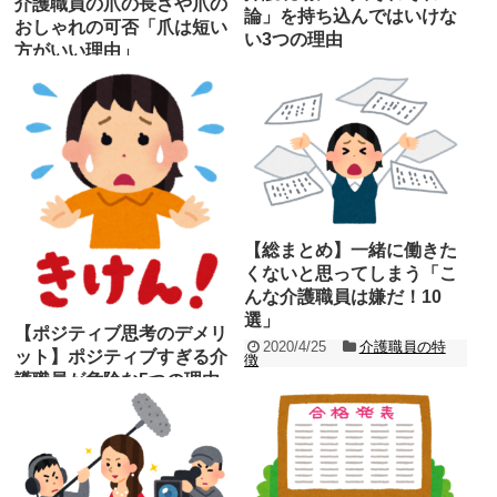
介護職員の爪の長さや爪の
論」を持ち込んではいけな
おしゃれの可否「爪は短い
い3つの理由
方がいい理由」
2020/4/28
介護の基礎知
2020/4/30
介護の基礎知
識
識
多様性を認め個性を尊重する社会ですか
介護職員の身だしなみのひとつとして、
ら、価値観や思想は「人それぞれ」で
「爪は短く切っておく」ということが一
す。 色々な人がいて色々な意見や考え方
般的とされています。 ということは、
があるのですから、...
記事を読む
「介護職員の爪は総...
記事を読む
【総まとめ】一緒に働きた
くないと思ってしまう「こ
んな介護職員は嫌だ！10
選」
【ポジティブ思考のデメリ
2020/4/25
介護職員の特
ット】ポジティブすぎる介
徴
護職員が危険な5つの理由
介護現場での人間関係は常に介護職員の
退職理由の上位に位置する重要な改善ポ
2020/4/27
介護職員の特
徴
イントです。 過去記事で介護現場にあり
がちな人間関係に...
人間の思考には大きく分けて「ポジティ
記事を読む
ブ（積極的・前向き）」と「ネガティブ
（消極的・否定的）」の2つがありま
す。 一般的に、ネガ...