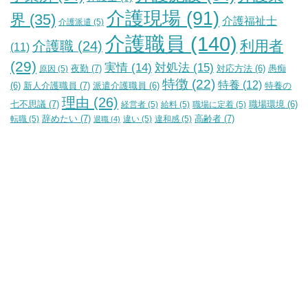
介護現場
(91)
界
(35)
介護福祉士
介護派遣
(5)
介護職員
(140)
利用者
介護職
(24)
(11)
(29)
実情
(14)
対処法
(15)
夜勤
(7)
原因
(5)
対応方法
(6)
愚痴
特徴
(22)
特養
(12)
新人介護職員
(7)
特養の
(6)
派遣介護職員
(6)
理由
(26)
七不思議
(7)
経営者
(5)
給料
(5)
職場に定着
(5)
職場環境
(6)
辞めたい
(7)
高齢者
(7)
転職
(5)
違い
(5)
違和感
(5)
退職
(4)