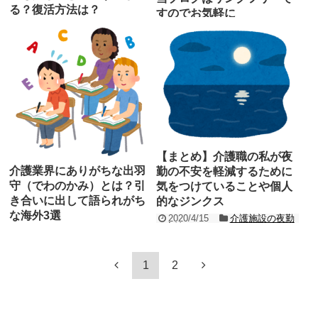
る？復活方法は？
すのでお気軽に
2020/4/20
リアル介護現場
2020/4/19
ブログについ
の実情
て
介護現場で働いていると必ずミスや介護
先日、（広告）【介護ワーカー】のお役
事故が発生します。 インシデントやアク
立ちコラムに弊ブログを紹介して頂いた
シデントと呼ばれるものです。 例えば、
ことを記事にしました。 下記記事をご参
...
照下さい。 ...
記事を読む
記事を読む
【まとめ】介護職の私が夜
介護業界にありがちな出羽
勤の不安を軽減するために
守（でわのかみ）とは？引
気をつけていることや個人
き合いに出して語られがち
的なジンクス
な海外3選
2020/4/15
介護施設の夜勤
の実情
2020/4/16
介護業界の異常
性
ワンオペ夜勤の場合、介護施設（事業
所）によっても違ってくるでしょうが、
出羽守（でわのかみ）という言葉をご存
1
2
大体「20時頃～翌朝7時頃までは夜勤者
知でしょうか。 あまり聞き慣れない言葉
一人」になります。 ...
ですが、出羽守とは「海外や他業界など
記事を読む
を引き合いに出し...
記事を読む