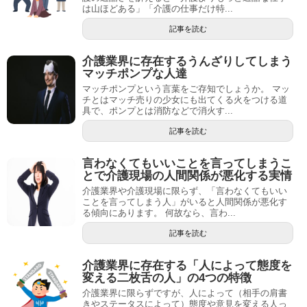
は山ほどある」「介護の仕事だけ特...
記事を読む
介護業界に存在するうんざりしてしまう
マッチポンプな人達
マッチポンプという言葉をご存知でしょうか。 マッ
チとはマッチ売りの少女にも出てくる火をつける道
具で、ポンプとは消防などで消火す...
記事を読む
言わなくてもいいことを言ってしまうこ
とで介護現場の人間関係が悪化する実情
介護業界や介護現場に限らず、「言わなくてもいい
ことを言ってしまう人」がいると人間関係が悪化す
る傾向にあります。 何故なら、言わ...
記事を読む
介護業界に存在する「人によって態度を
変える二枚舌の人」の4つの特徴
介護業界に限らずですが、人によって（相手の肩書
きやステータスによって）態度や意見を変える人っ