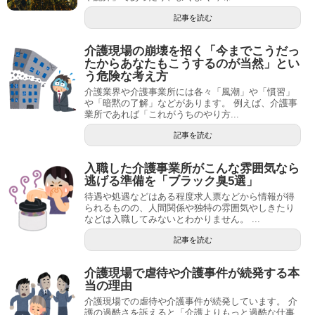
記事を読む
介護現場の崩壊を招く「今までこうだっ
たからあなたもこうするのが当然」とい
う危険な考え方
介護業界や介護事業所には各々「風潮」や「慣習」
や「暗黙の了解」などがあります。 例えば、介護事
業所であれば「これがうちのやり方...
記事を読む
入職した介護事業所がこんな雰囲気なら
逃げる準備を「ブラック臭5選」
待遇や処遇などはある程度求人票などから情報が得
られるものの、人間関係や独特の雰囲気やしきたり
などは入職してみないとわかりません。 ...
記事を読む
介護現場で虐待や介護事件が続発する本
当の理由
介護現場での虐待や介護事件が続発しています。 介
護の過酷さを訴えると「介護よりもっと過酷な仕事