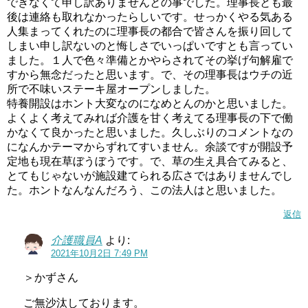
できなくて申し訳ありませんとの事でした。理事長とも最
後は連絡も取れなかったらしいです。せっかくやる気ある
人集まってくれたのに理事長の都合で皆さんを振り回して
しまい申し訳ないのと悔しさでいっぱいですとも言ってい
ました。１人で色々準備とかやらされてその挙げ句解雇で
すから無念だったと思います。で、その理事長はウチの近
所で不味いステーキ屋オープンしました。
特養開設はホント大変なのになめとんのかと思いました。
よくよく考えてみれば介護を甘く考えてる理事長の下で働
かなくて良かったと思いました。久しぶりのコメントなの
になんかテーマからずれてすいません。余談ですが開設予
定地も現在草ぼうぼうです。で、草の生え具合てみると、
とてもじゃないが施設建てられる広さではありませんでし
た。ホントなんなんだろう、この法人はと思いました。
返信
介護職員A
より:
2021年10月2日 7:49 PM
＞かずさん
ご無沙汰しております。