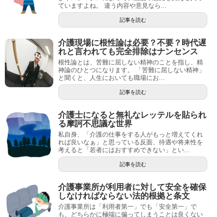
ていますよね。 違う内容や意見なら...
記事を読む
介護現場に根性論は必要？不要？時代遅
れと言われても完全排除はナンセンス
根性論とは、苦難に屈しない精神のことを指し、精
神論のひとつになります。 「苦難に屈しない精神」
と聞くと、人生においても職場にお...
記事を読む
介護士になると無礼なレッテルを貼られ
る摩訶不思議な世界
私自身、「介護の仕事をする人がもっと増えてくれ
れば良いなぁ」と思っている反面、待遇や将来性を
考えると「若者にはおすすめできない」とい...
記事を読む
介護事業所が利用者に対して安全を確保
しなければならない法的根拠と条文
介護事業所は「利用者第一」でも「安全第一」で
も、どちらかに極端に偏ってしまうことは良くない