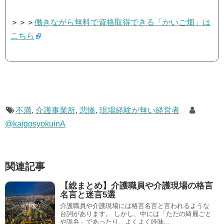
＞＞＞
働きながら無料で資格取得できる「かいご畑」は
こちら
不満
,
介護事業所
,
悲惨
,
現場経験が無い経営者
@kaigosyokuinA
関連記事
【総まとめ】介護職員や介護現場の格言
名言と迷言5選
介護職員や介護現場には格言名言と言われるような
台詞があります。 しかし、中には「ただの綺麗ごと
や詭弁」であったり、よくよく吟味...