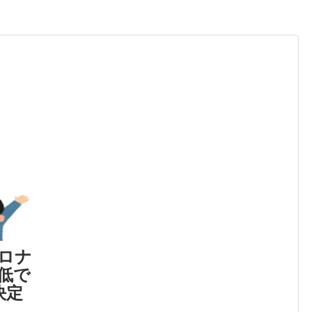
ロナ
低で
決定