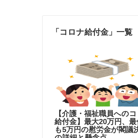
「
コロナ給付金
」
一覧
【介護・福祉職員へのコ
給付金】最大20万円、最
も5万円の慰労金が閣議
の詳細と懸念点