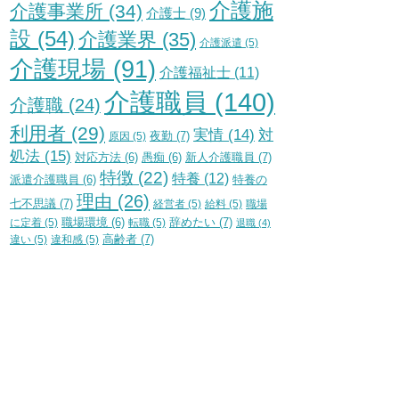
介護施
介護事業所
(34)
介護士
(9)
設
(54)
介護業界
(35)
介護派遣
(5)
介護現場
(91)
介護福祉士
(11)
介護職員
(140)
介護職
(24)
利用者
(29)
実情
(14)
対
夜勤
(7)
原因
(5)
処法
(15)
新人介護職員
(7)
対応方法
(6)
愚痴
(6)
特徴
(22)
特養
(12)
特養の
派遣介護職員
(6)
理由
(26)
七不思議
(7)
経営者
(5)
給料
(5)
職場
辞めたい
(7)
に定着
(5)
職場環境
(6)
転職
(5)
退職
(4)
高齢者
(7)
違い
(5)
違和感
(5)