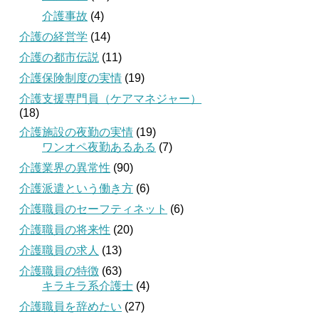
介護事故
(4)
介護の経営学
(14)
介護の都市伝説
(11)
介護保険制度の実情
(19)
介護支援専門員（ケアマネジャー）
(18)
介護施設の夜勤の実情
(19)
ワンオペ夜勤あるある
(7)
介護業界の異常性
(90)
介護派遣という働き方
(6)
介護職員のセーフティネット
(6)
介護職員の将来性
(20)
介護職員の求人
(13)
介護職員の特徴
(63)
キラキラ系介護士
(4)
介護職員を辞めたい
(27)