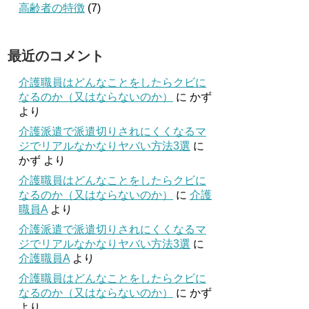
高齢者の特徴
(7)
最近のコメント
介護職員はどんなことをしたらクビに
なるのか（又はならないのか）
に
かず
より
介護派遣で派遣切りされにくくなるマ
ジでリアルなかなりヤバい方法3選
に
かず
より
介護職員はどんなことをしたらクビに
なるのか（又はならないのか）
に
介護
職員A
より
介護派遣で派遣切りされにくくなるマ
ジでリアルなかなりヤバい方法3選
に
介護職員A
より
介護職員はどんなことをしたらクビに
なるのか（又はならないのか）
に
かず
より