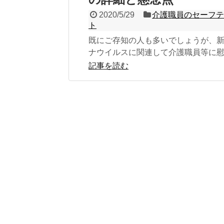
2020/5/29
介護職員のセーフ
ト
既にご存知の人も多いでしょうが、
ナウイルスに関連して介護職員等に
いう名目の給付金が支給されること
記事を読む
（2020年...