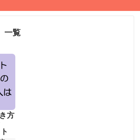
」
一覧
き方
な
ット