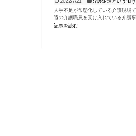
2022/7/21
介護派遣という働
人手不足が常態化している介護現場
遣の介護職員を受け入れている介護
多くなってきているようです。 派遣
記事を読む
して介...