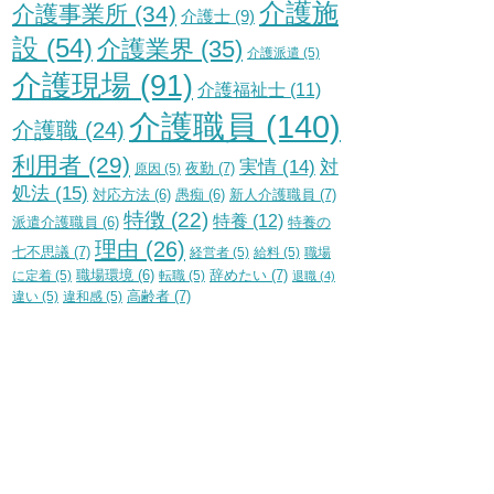
介護施
介護事業所
(34)
介護士
(9)
設
(54)
介護業界
(35)
介護派遣
(5)
介護現場
(91)
介護福祉士
(11)
介護職員
(140)
介護職
(24)
利用者
(29)
実情
(14)
対
夜勤
(7)
原因
(5)
処法
(15)
新人介護職員
(7)
対応方法
(6)
愚痴
(6)
特徴
(22)
特養
(12)
特養の
派遣介護職員
(6)
理由
(26)
七不思議
(7)
経営者
(5)
給料
(5)
職場
辞めたい
(7)
に定着
(5)
職場環境
(6)
転職
(5)
退職
(4)
高齢者
(7)
違い
(5)
違和感
(5)