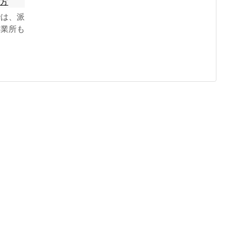
き方
では、派
事業所も
社員と