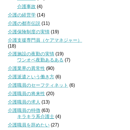
介護事故
(4)
介護の経営学
(14)
介護の都市伝説
(11)
介護保険制度の実情
(19)
介護支援専門員（ケアマネジャー）
(18)
介護施設の夜勤の実情
(19)
ワンオペ夜勤あるある
(7)
介護業界の異常性
(90)
介護派遣という働き方
(6)
介護職員のセーフティネット
(6)
介護職員の将来性
(20)
介護職員の求人
(13)
介護職員の特徴
(63)
キラキラ系介護士
(4)
介護職員を辞めたい
(27)