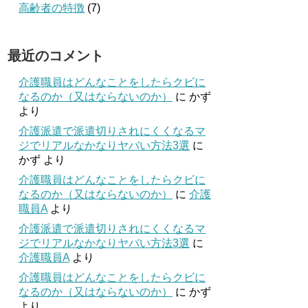
高齢者の特徴
(7)
最近のコメント
介護職員はどんなことをしたらクビに
なるのか（又はならないのか）
に
かず
より
介護派遣で派遣切りされにくくなるマ
ジでリアルなかなりヤバい方法3選
に
かず
より
介護職員はどんなことをしたらクビに
なるのか（又はならないのか）
に
介護
職員A
より
介護派遣で派遣切りされにくくなるマ
ジでリアルなかなりヤバい方法3選
に
介護職員A
より
介護職員はどんなことをしたらクビに
なるのか（又はならないのか）
に
かず
より