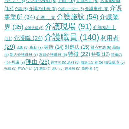
人間関係
上司
(10)
ワンオペ夜勤
(8)
人員不足
(8)
ポイント
(6)
介護
(17)
介護の仕事
(9)
介護事件
(9)
介護
(6)
介護リーダー
(5)
介護施設
(54)
介護業
事業所
(34)
介護士
(9)
介護現場
(91)
界
(35)
介護福祉士
介護派遣
(5)
介護職員
(140)
利用者
介護職
(24)
(11)
(29)
実情
(14)
対処法
(15)
夜勤
(7)
原因
(5)
対応方法
(6)
愚痴
特徴
(22)
特養
(12)
新人介護職員
(7)
特養の
(6)
派遣介護職員
(6)
理由
(26)
七不思議
(7)
経営者
(5)
給料
(5)
職場に定着
(5)
職場環境
(6)
辞めたい
(7)
高齢者
(7)
転職
(5)
違い
(5)
違和感
(5)
退職
(4)