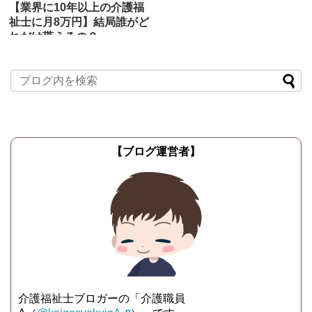
【業界に10年以上の介護福
祉士に月8万円】結局誰がど
れだけ貰えるの？
2019/3/23
介護保険制度の
実情
厚労省が介護職員の処遇を改善するため
に「勤続10年以上の介護福祉士に月8万
円支給する」という政策が2017年12月8
日に閣議決定され...
記事を読む
【ブログ運営者】
介護福祉士ブロガーの「介護職員