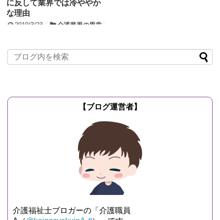
に反して業界では冷ややか
な理由
2019/3/23
介護業界の異常
性
2018年12月8日の参院本会議で、外国人
労働者の受け入れを拡大する「改正出入
国管理法（改正入管法）」が成立しまし
た。 この法...
記事を読む
【ブログ運営者】
介護福祉士ブロガーの「介護職員