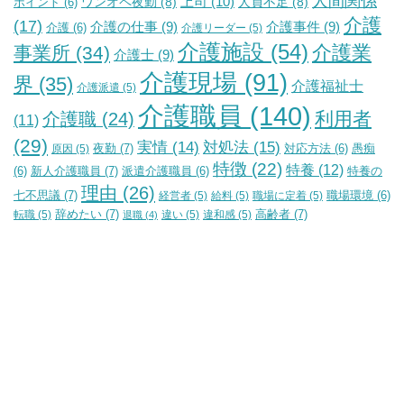
人間関係
上司
(10)
ワンオペ夜勤
(8)
人員不足
(8)
ポイント
(6)
介護
(17)
介護の仕事
(9)
介護事件
(9)
介護
(6)
介護リーダー
(5)
介護施設
(54)
介護業
事業所
(34)
介護士
(9)
介護現場
(91)
界
(35)
介護福祉士
介護派遣
(5)
介護職員
(140)
利用者
介護職
(24)
(11)
(29)
実情
(14)
対処法
(15)
夜勤
(7)
原因
(5)
対応方法
(6)
愚痴
特徴
(22)
特養
(12)
新人介護職員
(7)
特養の
(6)
派遣介護職員
(6)
理由
(26)
七不思議
(7)
経営者
(5)
給料
(5)
職場に定着
(5)
職場環境
(6)
辞めたい
(7)
高齢者
(7)
転職
(5)
違い
(5)
違和感
(5)
退職
(4)