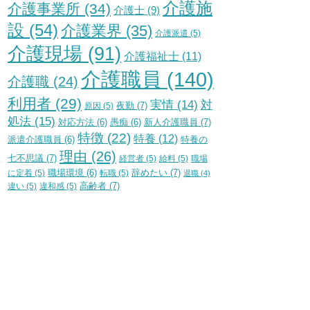
介護施
介護事業所
(34)
介護士
(9)
設
(54)
介護業界
(35)
介護派遣
(5)
介護現場
(91)
介護福祉士
(11)
介護職員
(140)
介護職
(24)
利用者
(29)
実情
(14)
対
夜勤
(7)
原因
(5)
処法
(15)
新人介護職員
(7)
対応方法
(6)
愚痴
(6)
特徴
(22)
特養
(12)
特養の
派遣介護職員
(6)
理由
(26)
七不思議
(7)
経営者
(5)
給料
(5)
職場
辞めたい
(7)
に定着
(5)
職場環境
(6)
転職
(5)
退職
(4)
高齢者
(7)
違い
(5)
違和感
(5)