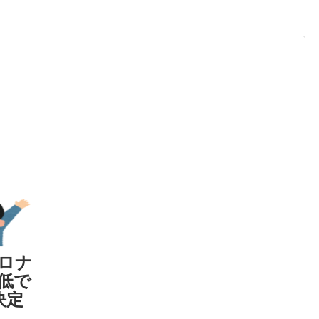
ロナ
低で
決定