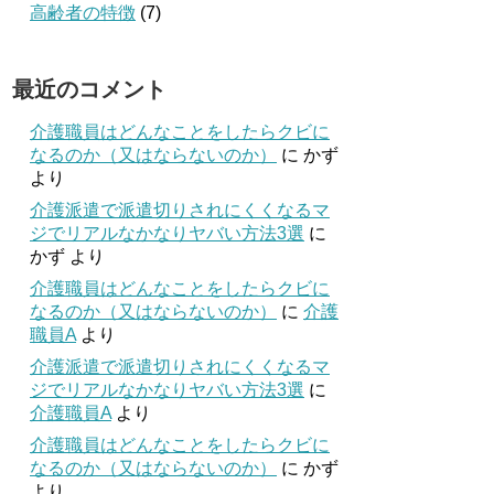
高齢者の特徴
(7)
最近のコメント
介護職員はどんなことをしたらクビに
なるのか（又はならないのか）
に
かず
より
介護派遣で派遣切りされにくくなるマ
ジでリアルなかなりヤバい方法3選
に
かず
より
介護職員はどんなことをしたらクビに
なるのか（又はならないのか）
に
介護
職員A
より
介護派遣で派遣切りされにくくなるマ
ジでリアルなかなりヤバい方法3選
に
介護職員A
より
介護職員はどんなことをしたらクビに
なるのか（又はならないのか）
に
かず
より