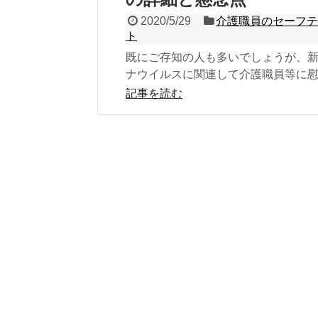
2020/5/29
介護職員のセーフ
ト
既にご存知の人も多いでしょうが、
ナウイルスに関連して介護職員等に
いう名目の給付金が支給されること
記事を読む
（2020年...