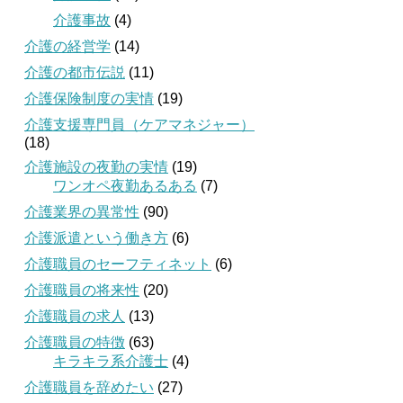
介護事故
(4)
介護の経営学
(14)
介護の都市伝説
(11)
介護保険制度の実情
(19)
介護支援専門員（ケアマネジャー）
(18)
介護施設の夜勤の実情
(19)
ワンオペ夜勤あるある
(7)
介護業界の異常性
(90)
介護派遣という働き方
(6)
介護職員のセーフティネット
(6)
介護職員の将来性
(20)
介護職員の求人
(13)
介護職員の特徴
(63)
キラキラ系介護士
(4)
介護職員を辞めたい
(27)