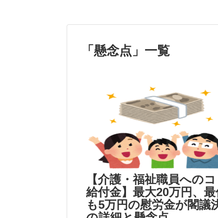
「
懸念点
」
一覧
【介護・福祉職員へのコ
給付金】最大20万円、最
も5万円の慰労金が閣議
の詳細と懸念点