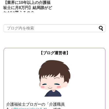
【業界に10年以上の介護福
祉士に月8万円】結局誰がど
れだけ貰えるの？
2019/3/23
介護保険制度の
実情
厚労省が介護職員の処遇を改善するため
に「勤続10年以上の介護福祉士に月8万
円支給する」という政策が2017年12月8
日に閣議決定され...
記事を読む
【ブログ運営者】
介護福祉士ブロガーの「介護職員