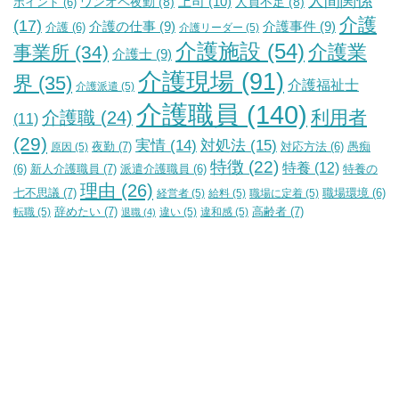
人間関係
上司
(10)
ワンオペ夜勤
(8)
人員不足
(8)
ポイント
(6)
介護
(17)
介護の仕事
(9)
介護事件
(9)
介護
(6)
介護リーダー
(5)
介護施設
(54)
介護業
事業所
(34)
介護士
(9)
介護現場
(91)
界
(35)
介護福祉士
介護派遣
(5)
介護職員
(140)
利用者
介護職
(24)
(11)
(29)
実情
(14)
対処法
(15)
夜勤
(7)
原因
(5)
対応方法
(6)
愚痴
特徴
(22)
特養
(12)
新人介護職員
(7)
特養の
(6)
派遣介護職員
(6)
理由
(26)
七不思議
(7)
経営者
(5)
給料
(5)
職場に定着
(5)
職場環境
(6)
辞めたい
(7)
高齢者
(7)
転職
(5)
違い
(5)
違和感
(5)
退職
(4)