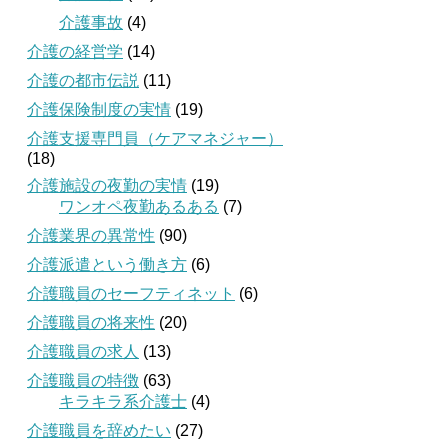
介護事故
(4)
介護の経営学
(14)
介護の都市伝説
(11)
介護保険制度の実情
(19)
介護支援専門員（ケアマネジャー）
(18)
介護施設の夜勤の実情
(19)
ワンオペ夜勤あるある
(7)
介護業界の異常性
(90)
介護派遣という働き方
(6)
介護職員のセーフティネット
(6)
介護職員の将来性
(20)
介護職員の求人
(13)
介護職員の特徴
(63)
キラキラ系介護士
(4)
介護職員を辞めたい
(27)