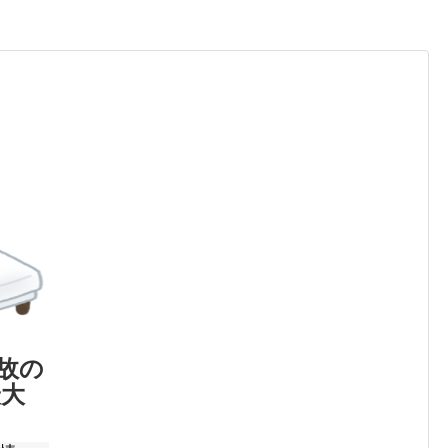
故の
最大