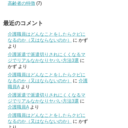
高齢者の特徴
(7)
最近のコメント
介護職員はどんなことをしたらクビに
なるのか（又はならないのか）
に
かず
より
介護派遣で派遣切りされにくくなるマ
ジでリアルなかなりヤバい方法3選
に
かず
より
介護職員はどんなことをしたらクビに
なるのか（又はならないのか）
に
介護
職員A
より
介護派遣で派遣切りされにくくなるマ
ジでリアルなかなりヤバい方法3選
に
介護職員A
より
介護職員はどんなことをしたらクビに
なるのか（又はならないのか）
に
かず
より