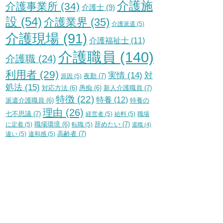
介護施
介護事業所
(34)
介護士
(9)
設
(54)
介護業界
(35)
介護派遣
(5)
介護現場
(91)
介護福祉士
(11)
介護職員
(140)
介護職
(24)
利用者
(29)
実情
(14)
対
夜勤
(7)
原因
(5)
処法
(15)
新人介護職員
(7)
対応方法
(6)
愚痴
(6)
特徴
(22)
特養
(12)
特養の
派遣介護職員
(6)
理由
(26)
七不思議
(7)
経営者
(5)
給料
(5)
職場
辞めたい
(7)
に定着
(5)
職場環境
(6)
転職
(5)
退職
(4)
高齢者
(7)
違い
(5)
違和感
(5)