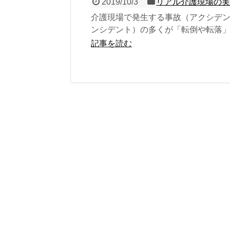
2019/10/3
リアル介護現場の
介護現場で発生する事故（アクシデ
ンシデント）の多くが「転倒や転落
こうした介護現場での事故は、介護
記事を読む
んな...