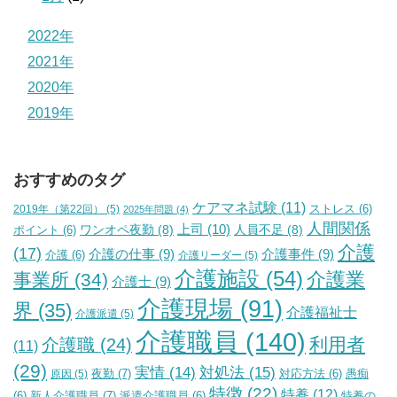
2022年
2021年
2020年
2019年
おすすめのタグ
ケアマネ試験
(11)
2019年（第22回）
(5)
ストレス
(6)
2025年問題
(4)
人間関係
上司
(10)
ワンオペ夜勤
(8)
人員不足
(8)
ポイント
(6)
介護
(17)
介護の仕事
(9)
介護事件
(9)
介護
(6)
介護リーダー
(5)
介護施設
(54)
介護業
事業所
(34)
介護士
(9)
介護現場
(91)
界
(35)
介護福祉士
介護派遣
(5)
介護職員
(140)
利用者
介護職
(24)
(11)
(29)
実情
(14)
対処法
(15)
夜勤
(7)
原因
(5)
対応方法
(6)
愚痴
特徴
(22)
特養
(12)
新人介護職員
(7)
特養の
(6)
派遣介護職員
(6)