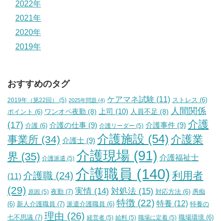
2022年
2021年
2020年
2019年
おすすめのタグ
ケアマネ試験
(11)
2019年（第22回）
(5)
ストレス
(6)
2025年問題
(4)
人間関係
上司
(10)
ワンオペ夜勤
(8)
人員不足
(8)
ポイント
(6)
介護
(17)
介護の仕事
(9)
介護事件
(9)
介護
(6)
介護リーダー
(5)
介護施設
(54)
介護業
事業所
(34)
介護士
(9)
介護現場
(91)
界
(35)
介護福祉士
介護派遣
(5)
介護職員
(140)
利用者
介護職
(24)
(11)
(29)
実情
(14)
対処法
(15)
夜勤
(7)
原因
(5)
対応方法
(6)
愚痴
特徴
(22)
特養
(12)
新人介護職員
(7)
特養の
(6)
派遣介護職員
(6)
理由
(26)
七不思議
(7)
経営者
(5)
給料
(5)
職場に定着
(5)
職場環境
(6)