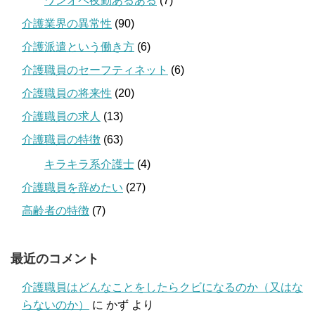
ワンオペ夜勤あるある
(7)
介護業界の異常性
(90)
介護派遣という働き方
(6)
介護職員のセーフティネット
(6)
介護職員の将来性
(20)
介護職員の求人
(13)
介護職員の特徴
(63)
キラキラ系介護士
(4)
介護職員を辞めたい
(27)
高齢者の特徴
(7)
最近のコメント
介護職員はどんなことをしたらクビになるのか（又はな
らないのか）
に
かず
より