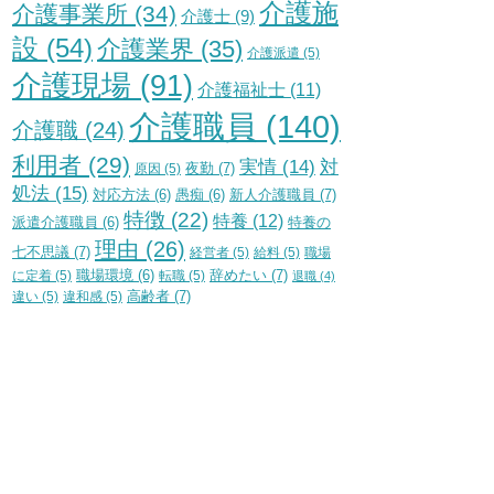
介護施
介護事業所
(34)
介護士
(9)
設
(54)
介護業界
(35)
介護派遣
(5)
介護現場
(91)
介護福祉士
(11)
介護職員
(140)
介護職
(24)
利用者
(29)
実情
(14)
対
夜勤
(7)
原因
(5)
処法
(15)
新人介護職員
(7)
対応方法
(6)
愚痴
(6)
特徴
(22)
特養
(12)
特養の
派遣介護職員
(6)
理由
(26)
七不思議
(7)
経営者
(5)
給料
(5)
職場
辞めたい
(7)
に定着
(5)
職場環境
(6)
転職
(5)
退職
(4)
高齢者
(7)
違い
(5)
違和感
(5)