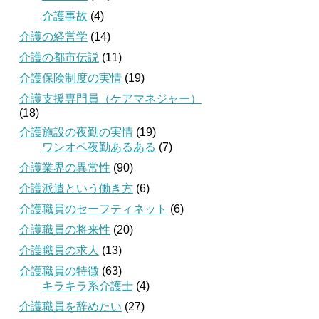
介護事故
(4)
介護の経営学
(14)
介護の都市伝説
(11)
介護保険制度の実情
(19)
介護支援専門員（ケアマネジャー）
(18)
介護施設の夜勤の実情
(19)
ワンオペ夜勤あるある
(7)
介護業界の異常性
(90)
介護派遣という働き方
(6)
介護職員のセーフティネット
(6)
介護職員の将来性
(20)
介護職員の求人
(13)
介護職員の特徴
(63)
キラキラ系介護士
(4)
介護職員を辞めたい
(27)