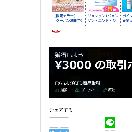
シェアする
-
ツイート