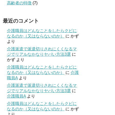
高齢者の特徴
(7)
最近のコメント
介護職員はどんなことをしたらクビに
なるのか（又はならないのか）
に
かず
より
介護派遣で派遣切りされにくくなるマ
ジでリアルなかなりヤバい方法3選
に
かず
より
介護職員はどんなことをしたらクビに
なるのか（又はならないのか）
に
介護
職員A
より
介護派遣で派遣切りされにくくなるマ
ジでリアルなかなりヤバい方法3選
に
介護職員A
より
介護職員はどんなことをしたらクビに
なるのか（又はならないのか）
に
かず
より