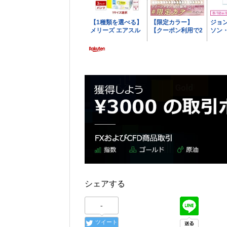
シェアする
-
ツイート