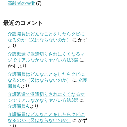
高齢者の特徴
(7)
最近のコメント
介護職員はどんなことをしたらクビに
なるのか（又はならないのか）
に
かず
より
介護派遣で派遣切りされにくくなるマ
ジでリアルなかなりヤバい方法3選
に
かず
より
介護職員はどんなことをしたらクビに
なるのか（又はならないのか）
に
介護
職員A
より
介護派遣で派遣切りされにくくなるマ
ジでリアルなかなりヤバい方法3選
に
介護職員A
より
介護職員はどんなことをしたらクビに
なるのか（又はならないのか）
に
かず
より