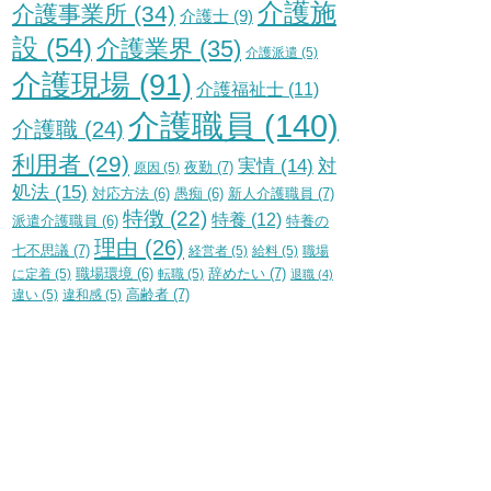
介護施
介護事業所
(34)
介護士
(9)
設
(54)
介護業界
(35)
介護派遣
(5)
介護現場
(91)
介護福祉士
(11)
介護職員
(140)
介護職
(24)
利用者
(29)
実情
(14)
対
夜勤
(7)
原因
(5)
処法
(15)
新人介護職員
(7)
対応方法
(6)
愚痴
(6)
特徴
(22)
特養
(12)
特養の
派遣介護職員
(6)
理由
(26)
七不思議
(7)
経営者
(5)
給料
(5)
職場
辞めたい
(7)
に定着
(5)
職場環境
(6)
転職
(5)
退職
(4)
高齢者
(7)
違い
(5)
違和感
(5)