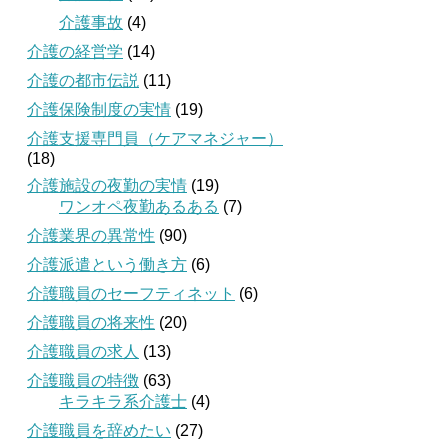
介護事故
(4)
介護の経営学
(14)
介護の都市伝説
(11)
介護保険制度の実情
(19)
介護支援専門員（ケアマネジャー）
(18)
介護施設の夜勤の実情
(19)
ワンオペ夜勤あるある
(7)
介護業界の異常性
(90)
介護派遣という働き方
(6)
介護職員のセーフティネット
(6)
介護職員の将来性
(20)
介護職員の求人
(13)
介護職員の特徴
(63)
キラキラ系介護士
(4)
介護職員を辞めたい
(27)