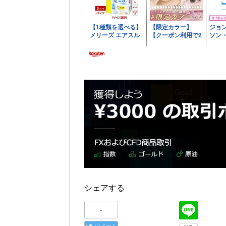
シェアする
-
ツイート