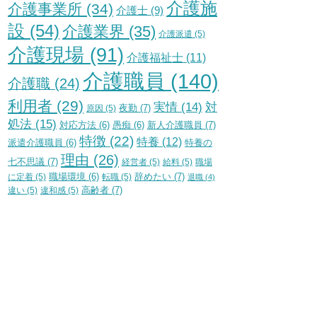
介護施
介護事業所
(34)
介護士
(9)
設
(54)
介護業界
(35)
介護派遣
(5)
介護現場
(91)
介護福祉士
(11)
介護職員
(140)
介護職
(24)
利用者
(29)
実情
(14)
対
夜勤
(7)
原因
(5)
処法
(15)
新人介護職員
(7)
対応方法
(6)
愚痴
(6)
特徴
(22)
特養
(12)
特養の
派遣介護職員
(6)
理由
(26)
七不思議
(7)
経営者
(5)
給料
(5)
職場
辞めたい
(7)
に定着
(5)
職場環境
(6)
転職
(5)
退職
(4)
高齢者
(7)
違い
(5)
違和感
(5)