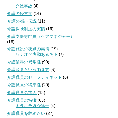
介護事故
(4)
介護の経営学
(14)
介護の都市伝説
(11)
介護保険制度の実情
(19)
介護支援専門員（ケアマネジャー）
(18)
介護施設の夜勤の実情
(19)
ワンオペ夜勤あるある
(7)
介護業界の異常性
(90)
介護派遣という働き方
(6)
介護職員のセーフティネット
(6)
介護職員の将来性
(20)
介護職員の求人
(13)
介護職員の特徴
(63)
キラキラ系介護士
(4)
介護職員を辞めたい
(27)