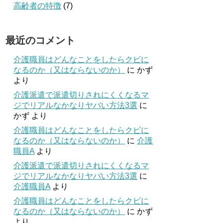
高齢者の特徴
(7)
最近のコメント
介護職員はどんなことをしたらクビに
なるのか（又はならないのか）
に
かず
より
介護派遣で派遣切りされにくくなるマ
ジでリアルなかなりヤバい方法3選
に
かず
より
介護職員はどんなことをしたらクビに
なるのか（又はならないのか）
に
介護
職員A
より
介護派遣で派遣切りされにくくなるマ
ジでリアルなかなりヤバい方法3選
に
介護職員A
より
介護職員はどんなことをしたらクビに
なるのか（又はならないのか）
に
かず
より