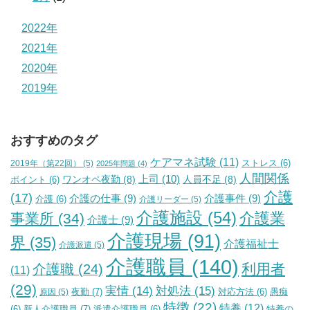
2022年
2021年
2020年
2019年
おすすめのタグ
ケアマネ試験
(11)
2019年（第22回）
(5)
ストレス
(6)
2025年問題
(4)
人間関係
上司
(10)
ワンオペ夜勤
(8)
人員不足
(8)
ポイント
(6)
介護
(17)
介護の仕事
(9)
介護事件
(9)
介護
(6)
介護リーダー
(5)
介護施設
(54)
介護業
事業所
(34)
介護士
(9)
介護現場
(91)
界
(35)
介護福祉士
介護派遣
(5)
介護職員
(140)
利用者
介護職
(24)
(11)
(29)
実情
(14)
対処法
(15)
夜勤
(7)
原因
(5)
対応方法
(6)
愚痴
特徴
(22)
特養
(12)
新人介護職員
(7)
特養の
(6)
派遣介護職員
(6)