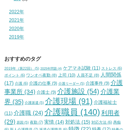
2022年
2021年
2020年
2019年
おすすめのタグ
ケアマネ試験
(11)
2019年（第22回）
(5)
ストレス
(6)
2025年問題
(4)
人間関係
上司
(10)
ワンオペ夜勤
(8)
人員不足
(8)
ポイント
(6)
介護
(17)
介護の仕事
(9)
介護事件
(9)
介護
(6)
介護リーダー
(5)
介護施設
(54)
介護業
事業所
(34)
介護士
(9)
介護現場
(91)
界
(35)
介護福祉士
介護派遣
(5)
介護職員
(140)
利用者
介護職
(24)
(11)
(29)
実情
(14)
対処法
(15)
夜勤
(7)
原因
(5)
対応方法
(6)
愚痴
特徴
(22)
特養
(12)
新人介護職員
(7)
特養の
(6)
派遣介護職員
(6)