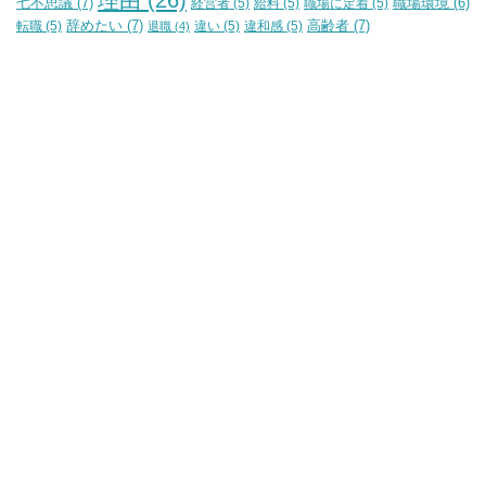
理由
(26)
七不思議
(7)
経営者
(5)
給料
(5)
職場に定着
(5)
職場環境
(6)
辞めたい
(7)
高齢者
(7)
転職
(5)
違い
(5)
違和感
(5)
退職
(4)