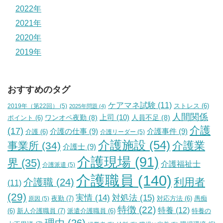
2022年
2021年
2020年
2019年
おすすめのタグ
ケアマネ試験
(11)
2019年（第22回）
(5)
ストレス
(6)
2025年問題
(4)
人間関係
上司
(10)
ワンオペ夜勤
(8)
人員不足
(8)
ポイント
(6)
介護
(17)
介護の仕事
(9)
介護事件
(9)
介護
(6)
介護リーダー
(5)
介護施設
(54)
介護業
事業所
(34)
介護士
(9)
介護現場
(91)
界
(35)
介護福祉士
介護派遣
(5)
介護職員
(140)
利用者
介護職
(24)
(11)
(29)
実情
(14)
対処法
(15)
夜勤
(7)
原因
(5)
対応方法
(6)
愚痴
特徴
(22)
特養
(12)
新人介護職員
(7)
特養の
(6)
派遣介護職員
(6)