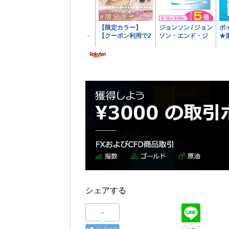
シェアする
-
ツイート