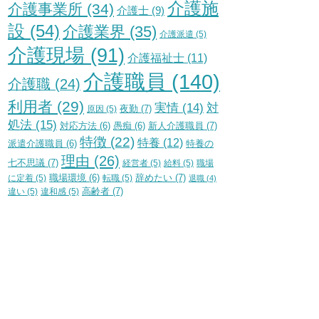
介護施
介護事業所
(34)
介護士
(9)
設
(54)
介護業界
(35)
介護派遣
(5)
介護現場
(91)
介護福祉士
(11)
介護職員
(140)
介護職
(24)
利用者
(29)
実情
(14)
対
夜勤
(7)
原因
(5)
処法
(15)
新人介護職員
(7)
対応方法
(6)
愚痴
(6)
特徴
(22)
特養
(12)
特養の
派遣介護職員
(6)
理由
(26)
七不思議
(7)
経営者
(5)
給料
(5)
職場
辞めたい
(7)
に定着
(5)
職場環境
(6)
転職
(5)
退職
(4)
高齢者
(7)
違い
(5)
違和感
(5)