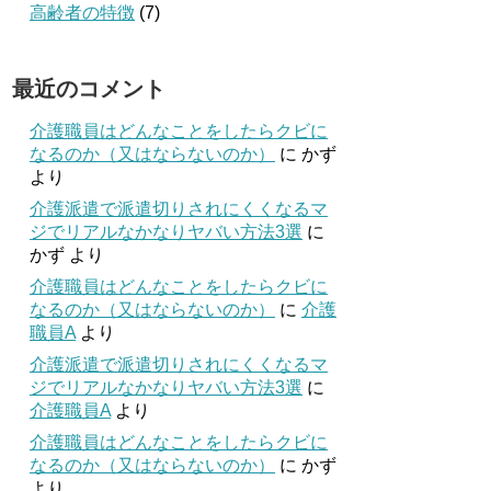
高齢者の特徴
(7)
最近のコメント
介護職員はどんなことをしたらクビに
なるのか（又はならないのか）
に
かず
より
介護派遣で派遣切りされにくくなるマ
ジでリアルなかなりヤバい方法3選
に
かず
より
介護職員はどんなことをしたらクビに
なるのか（又はならないのか）
に
介護
職員A
より
介護派遣で派遣切りされにくくなるマ
ジでリアルなかなりヤバい方法3選
に
介護職員A
より
介護職員はどんなことをしたらクビに
なるのか（又はならないのか）
に
かず
より