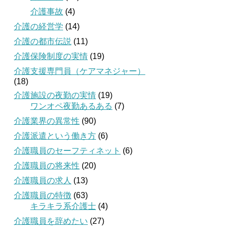
介護事故
(4)
介護の経営学
(14)
介護の都市伝説
(11)
介護保険制度の実情
(19)
介護支援専門員（ケアマネジャー）
(18)
介護施設の夜勤の実情
(19)
ワンオペ夜勤あるある
(7)
介護業界の異常性
(90)
介護派遣という働き方
(6)
介護職員のセーフティネット
(6)
介護職員の将来性
(20)
介護職員の求人
(13)
介護職員の特徴
(63)
キラキラ系介護士
(4)
介護職員を辞めたい
(27)