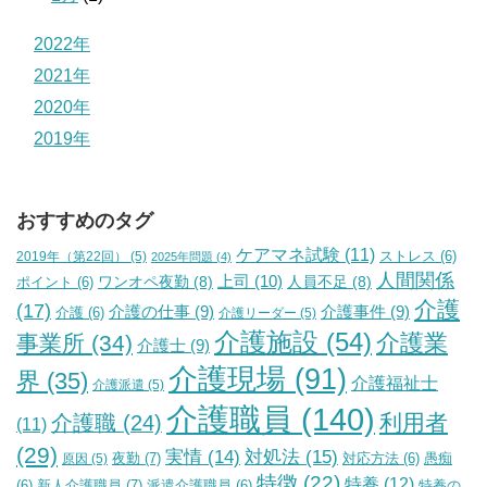
2022年
2021年
2020年
2019年
おすすめのタグ
ケアマネ試験
(11)
2019年（第22回）
(5)
ストレス
(6)
2025年問題
(4)
人間関係
上司
(10)
ワンオペ夜勤
(8)
人員不足
(8)
ポイント
(6)
介護
(17)
介護の仕事
(9)
介護事件
(9)
介護
(6)
介護リーダー
(5)
介護施設
(54)
介護業
事業所
(34)
介護士
(9)
介護現場
(91)
界
(35)
介護福祉士
介護派遣
(5)
介護職員
(140)
利用者
介護職
(24)
(11)
(29)
実情
(14)
対処法
(15)
夜勤
(7)
原因
(5)
対応方法
(6)
愚痴
特徴
(22)
特養
(12)
新人介護職員
(7)
特養の
(6)
派遣介護職員
(6)