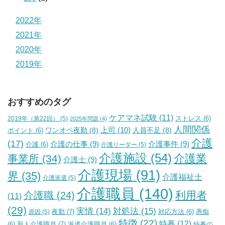
2022年
2021年
2020年
2019年
おすすめのタグ
ケアマネ試験
(11)
2019年（第22回）
(5)
ストレス
(6)
2025年問題
(4)
人間関係
上司
(10)
ワンオペ夜勤
(8)
人員不足
(8)
ポイント
(6)
介護
(17)
介護の仕事
(9)
介護事件
(9)
介護
(6)
介護リーダー
(5)
介護施設
(54)
介護業
事業所
(34)
介護士
(9)
介護現場
(91)
界
(35)
介護福祉士
介護派遣
(5)
介護職員
(140)
利用者
介護職
(24)
(11)
(29)
実情
(14)
対処法
(15)
夜勤
(7)
原因
(5)
対応方法
(6)
愚痴
特徴
(22)
特養
(12)
新人介護職員
(7)
特養の
(6)
派遣介護職員
(6)