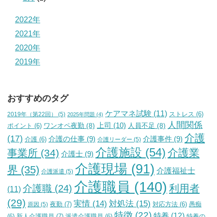
2022年
2021年
2020年
2019年
おすすめのタグ
ケアマネ試験
(11)
2019年（第22回）
(5)
ストレス
(6)
2025年問題
(4)
人間関係
上司
(10)
ワンオペ夜勤
(8)
人員不足
(8)
ポイント
(6)
介護
(17)
介護の仕事
(9)
介護事件
(9)
介護
(6)
介護リーダー
(5)
介護施設
(54)
介護業
事業所
(34)
介護士
(9)
介護現場
(91)
界
(35)
介護福祉士
介護派遣
(5)
介護職員
(140)
利用者
介護職
(24)
(11)
(29)
実情
(14)
対処法
(15)
夜勤
(7)
原因
(5)
対応方法
(6)
愚痴
特徴
(22)
特養
(12)
新人介護職員
(7)
特養の
(6)
派遣介護職員
(6)