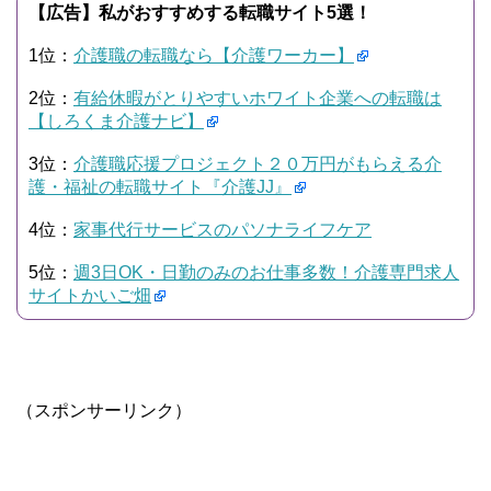
【広告】私がおすすめする転職サイト5選！
1位：
介護職の転職なら【介護ワーカー】
2位：
有給休暇がとりやすいホワイト企業への転職は
【しろくま介護ナビ】
3位：
介護職応援プロジェクト２０万円がもらえる介
護・福祉の転職サイト『介護JJ』
4位：
家事代行サービスのパソナライフケア
5位：
週3日OK・日勤のみのお仕事多数！介護専門求人
サイトかいご畑
（スポンサーリンク）