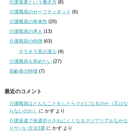
介護派遣という働き方
(6)
介護職員のセーフティネット
(6)
介護職員の将来性
(20)
介護職員の求人
(13)
介護職員の特徴
(63)
キラキラ系介護士
(4)
介護職員を辞めたい
(27)
高齢者の特徴
(7)
最近のコメント
介護職員はどんなことをしたらクビになるのか（又はな
らないのか）
に
かず
より
介護派遣で派遣切りされにくくなるマジでリアルなかな
りヤバい方法3選
に
かず
より