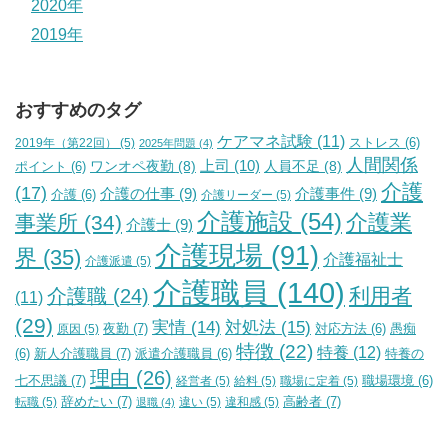
2020年
2019年
おすすめのタグ
ケアマネ試験
(11)
2019年（第22回）
(5)
ストレス
(6)
2025年問題
(4)
人間関係
上司
(10)
ワンオペ夜勤
(8)
人員不足
(8)
ポイント
(6)
介護
(17)
介護の仕事
(9)
介護事件
(9)
介護
(6)
介護リーダー
(5)
介護施設
(54)
介護業
事業所
(34)
介護士
(9)
介護現場
(91)
界
(35)
介護福祉士
介護派遣
(5)
介護職員
(140)
利用者
介護職
(24)
(11)
(29)
実情
(14)
対処法
(15)
夜勤
(7)
原因
(5)
対応方法
(6)
愚痴
特徴
(22)
特養
(12)
新人介護職員
(7)
特養の
(6)
派遣介護職員
(6)
理由
(26)
七不思議
(7)
経営者
(5)
給料
(5)
職場に定着
(5)
職場環境
(6)
辞めたい
(7)
高齢者
(7)
転職
(5)
違い
(5)
違和感
(5)
退職
(4)