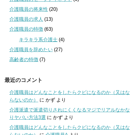
介護職員の将来性
(20)
介護職員の求人
(13)
介護職員の特徴
(63)
キラキラ系介護士
(4)
介護職員を辞めたい
(27)
高齢者の特徴
(7)
最近のコメント
介護職員はどんなことをしたらクビになるのか（又はな
らないのか）
に
かず
より
介護派遣で派遣切りされにくくなるマジでリアルなかな
りヤバい方法3選
に
かず
より
介護職員はどんなことをしたらクビになるのか（又はな
らないのか）
に
介護職員A
より