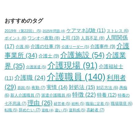
おすすめのタグ
ケアマネ試験
(11)
2019年（第22回）
(5)
ストレス
(6)
2025年問題
(4)
人間関係
上司
(10)
ワンオペ夜勤
(8)
人員不足
(8)
ポイント
(6)
介護
(17)
介護の仕事
(9)
介護事件
(9)
介護
(6)
介護リーダー
(5)
介護施設
(54)
介護業
事業所
(34)
介護士
(9)
介護現場
(91)
界
(35)
介護福祉士
介護派遣
(5)
介護職員
(140)
利用者
介護職
(24)
(11)
(29)
実情
(14)
対処法
(15)
夜勤
(7)
原因
(5)
対応方法
(6)
愚痴
特徴
(22)
特養
(12)
新人介護職員
(7)
特養の
(6)
派遣介護職員
(6)
理由
(26)
七不思議
(7)
経営者
(5)
給料
(5)
職場に定着
(5)
職場環境
(6)
辞めたい
(7)
高齢者
(7)
転職
(5)
違い
(5)
違和感
(5)
退職
(4)