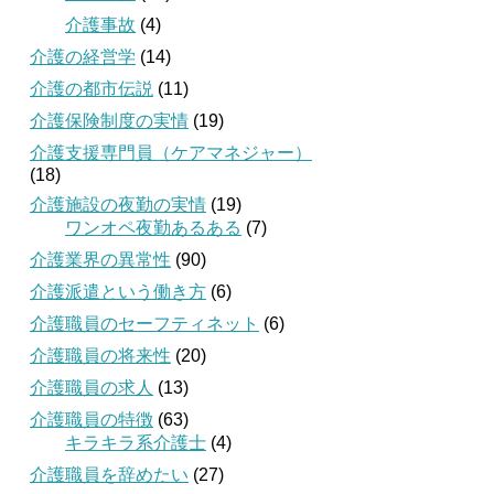
介護事故
(4)
介護の経営学
(14)
介護の都市伝説
(11)
介護保険制度の実情
(19)
介護支援専門員（ケアマネジャー）
(18)
介護施設の夜勤の実情
(19)
ワンオペ夜勤あるある
(7)
介護業界の異常性
(90)
介護派遣という働き方
(6)
介護職員のセーフティネット
(6)
介護職員の将来性
(20)
介護職員の求人
(13)
介護職員の特徴
(63)
キラキラ系介護士
(4)
介護職員を辞めたい
(27)