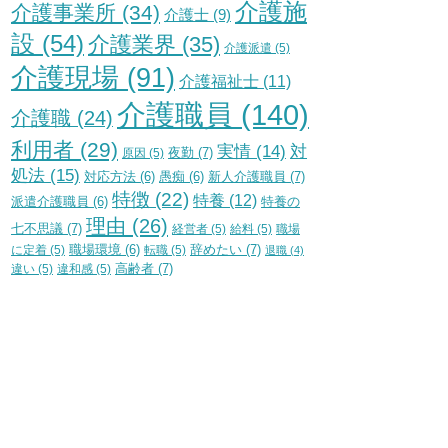
介護施
介護事業所
(34)
介護士
(9)
設
(54)
介護業界
(35)
介護派遣
(5)
介護現場
(91)
介護福祉士
(11)
介護職員
(140)
介護職
(24)
利用者
(29)
実情
(14)
対
夜勤
(7)
原因
(5)
処法
(15)
新人介護職員
(7)
対応方法
(6)
愚痴
(6)
特徴
(22)
特養
(12)
特養の
派遣介護職員
(6)
理由
(26)
七不思議
(7)
経営者
(5)
給料
(5)
職場
辞めたい
(7)
に定着
(5)
職場環境
(6)
転職
(5)
退職
(4)
高齢者
(7)
違い
(5)
違和感
(5)