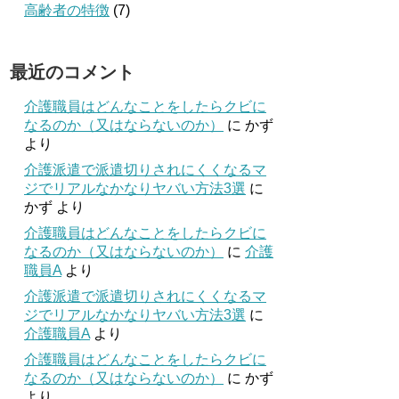
高齢者の特徴
(7)
最近のコメント
介護職員はどんなことをしたらクビに
なるのか（又はならないのか）
に
かず
より
介護派遣で派遣切りされにくくなるマ
ジでリアルなかなりヤバい方法3選
に
かず
より
介護職員はどんなことをしたらクビに
なるのか（又はならないのか）
に
介護
職員A
より
介護派遣で派遣切りされにくくなるマ
ジでリアルなかなりヤバい方法3選
に
介護職員A
より
介護職員はどんなことをしたらクビに
なるのか（又はならないのか）
に
かず
より