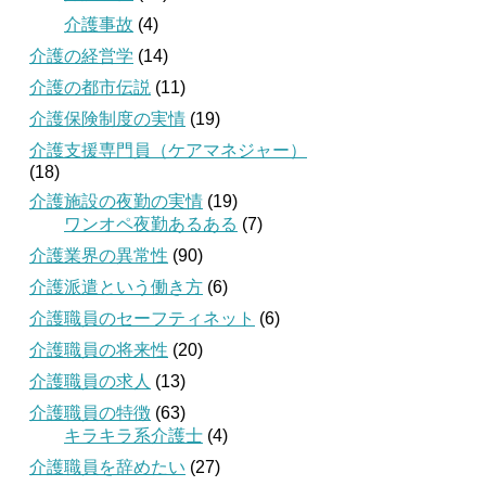
介護事故
(4)
介護の経営学
(14)
介護の都市伝説
(11)
介護保険制度の実情
(19)
介護支援専門員（ケアマネジャー）
(18)
介護施設の夜勤の実情
(19)
ワンオペ夜勤あるある
(7)
介護業界の異常性
(90)
介護派遣という働き方
(6)
介護職員のセーフティネット
(6)
介護職員の将来性
(20)
介護職員の求人
(13)
介護職員の特徴
(63)
キラキラ系介護士
(4)
介護職員を辞めたい
(27)