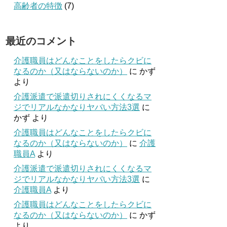
高齢者の特徴
(7)
最近のコメント
介護職員はどんなことをしたらクビに
なるのか（又はならないのか）
に
かず
より
介護派遣で派遣切りされにくくなるマ
ジでリアルなかなりヤバい方法3選
に
かず
より
介護職員はどんなことをしたらクビに
なるのか（又はならないのか）
に
介護
職員A
より
介護派遣で派遣切りされにくくなるマ
ジでリアルなかなりヤバい方法3選
に
介護職員A
より
介護職員はどんなことをしたらクビに
なるのか（又はならないのか）
に
かず
より