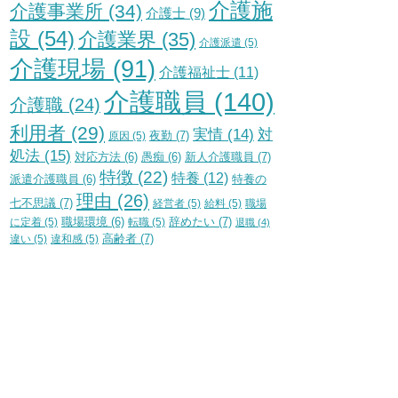
介護施
介護事業所
(34)
介護士
(9)
設
(54)
介護業界
(35)
介護派遣
(5)
介護現場
(91)
介護福祉士
(11)
介護職員
(140)
介護職
(24)
利用者
(29)
実情
(14)
対
夜勤
(7)
原因
(5)
処法
(15)
新人介護職員
(7)
対応方法
(6)
愚痴
(6)
特徴
(22)
特養
(12)
特養の
派遣介護職員
(6)
理由
(26)
七不思議
(7)
経営者
(5)
給料
(5)
職場
辞めたい
(7)
に定着
(5)
職場環境
(6)
転職
(5)
退職
(4)
高齢者
(7)
違い
(5)
違和感
(5)