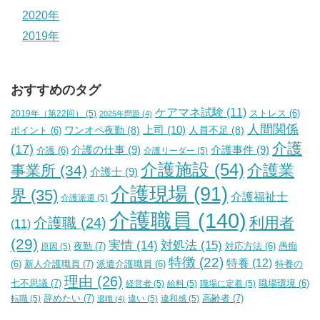
2020年
2019年
おすすめのタグ
ケアマネ試験
(11)
2019年（第22回）
(5)
ストレス
(6)
2025年問題
(4)
人間関係
上司
(10)
ワンオペ夜勤
(8)
人員不足
(8)
ポイント
(6)
介護
(17)
介護の仕事
(9)
介護事件
(9)
介護
(6)
介護リーダー
(5)
介護施設
(54)
介護業
事業所
(34)
介護士
(9)
介護現場
(91)
界
(35)
介護福祉士
介護派遣
(5)
介護職員
(140)
利用者
介護職
(24)
(11)
(29)
実情
(14)
対処法
(15)
夜勤
(7)
原因
(5)
対応方法
(6)
愚痴
特徴
(22)
特養
(12)
新人介護職員
(7)
特養の
(6)
派遣介護職員
(6)
理由
(26)
七不思議
(7)
経営者
(5)
給料
(5)
職場に定着
(5)
職場環境
(6)
辞めたい
(7)
高齢者
(7)
転職
(5)
違い
(5)
違和感
(5)
退職
(4)