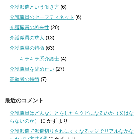
介護派遣という働き方
(6)
介護職員のセーフティネット
(6)
介護職員の将来性
(20)
介護職員の求人
(13)
介護職員の特徴
(63)
キラキラ系介護士
(4)
介護職員を辞めたい
(27)
高齢者の特徴
(7)
最近のコメント
介護職員はどんなことをしたらクビになるのか（又はな
らないのか）
に
かず
より
介護派遣で派遣切りされにくくなるマジでリアルなかな
りヤバい方法3選
に
かず
より