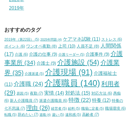
2019年
おすすめのタグ
ケアマネ試験
(11)
2019年（第22回）
(5)
ストレス
(6)
2025年問題
(4)
人間関係
上司
(10)
ワンオペ夜勤
(8)
人員不足
(8)
ポイント
(6)
介護
(17)
介護の仕事
(9)
介護事件
(9)
介護
(6)
介護リーダー
(5)
介護施設
(54)
介護業
事業所
(34)
介護士
(9)
介護現場
(91)
界
(35)
介護福祉士
介護派遣
(5)
介護職員
(140)
利用者
介護職
(24)
(11)
(29)
実情
(14)
対処法
(15)
夜勤
(7)
原因
(5)
対応方法
(6)
愚痴
特徴
(22)
特養
(12)
新人介護職員
(7)
特養の
(6)
派遣介護職員
(6)
理由
(26)
七不思議
(7)
経営者
(5)
給料
(5)
職場に定着
(5)
職場環境
(6)
辞めたい
(7)
高齢者
(7)
転職
(5)
違い
(5)
違和感
(5)
退職
(4)