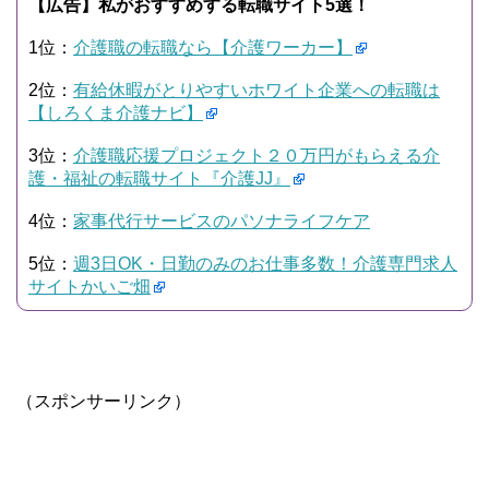
【広告】私がおすすめする転職サイト5選！
1位：
介護職の転職なら【介護ワーカー】
2位：
有給休暇がとりやすいホワイト企業への転職は
【しろくま介護ナビ】
3位：
介護職応援プロジェクト２０万円がもらえる介
護・福祉の転職サイト『介護JJ』
4位：
家事代行サービスのパソナライフケア
5位：
週3日OK・日勤のみのお仕事多数！介護専門求人
サイトかいご畑
（スポンサーリンク）