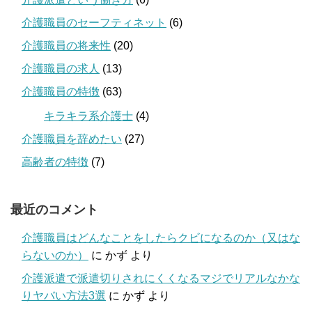
介護職員のセーフティネット
(6)
介護職員の将来性
(20)
介護職員の求人
(13)
介護職員の特徴
(63)
キラキラ系介護士
(4)
介護職員を辞めたい
(27)
高齢者の特徴
(7)
最近のコメント
介護職員はどんなことをしたらクビになるのか（又はな
らないのか）
に
かず
より
介護派遣で派遣切りされにくくなるマジでリアルなかな
りヤバい方法3選
に
かず
より