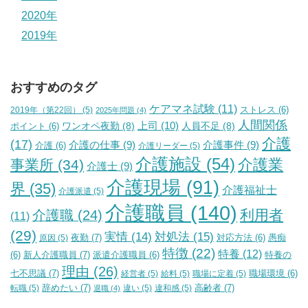
2020年
2019年
おすすめのタグ
ケアマネ試験
(11)
2019年（第22回）
(5)
ストレス
(6)
2025年問題
(4)
人間関係
上司
(10)
ワンオペ夜勤
(8)
人員不足
(8)
ポイント
(6)
介護
(17)
介護の仕事
(9)
介護事件
(9)
介護
(6)
介護リーダー
(5)
介護施設
(54)
介護業
事業所
(34)
介護士
(9)
介護現場
(91)
界
(35)
介護福祉士
介護派遣
(5)
介護職員
(140)
利用者
介護職
(24)
(11)
(29)
実情
(14)
対処法
(15)
夜勤
(7)
原因
(5)
対応方法
(6)
愚痴
特徴
(22)
特養
(12)
新人介護職員
(7)
特養の
(6)
派遣介護職員
(6)
理由
(26)
七不思議
(7)
経営者
(5)
給料
(5)
職場に定着
(5)
職場環境
(6)
辞めたい
(7)
高齢者
(7)
転職
(5)
違い
(5)
違和感
(5)
退職
(4)