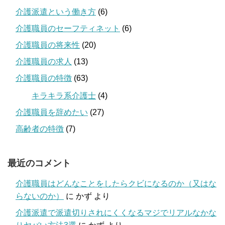
介護派遣という働き方
(6)
介護職員のセーフティネット
(6)
介護職員の将来性
(20)
介護職員の求人
(13)
介護職員の特徴
(63)
キラキラ系介護士
(4)
介護職員を辞めたい
(27)
高齢者の特徴
(7)
最近のコメント
介護職員はどんなことをしたらクビになるのか（又はな
らないのか）
に
かず
より
介護派遣で派遣切りされにくくなるマジでリアルなかな