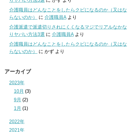
りヤバい方法3選
に
かず
より
介護職員はどんなことをしたらクビになるのか（又はな
らないのか）
に
介護職員A
より
介護派遣で派遣切りされにくくなるマジでリアルなかな
りヤバい方法3選
に
介護職員A
より
介護職員はどんなことをしたらクビになるのか（又はな
らないのか）
に
かず
より
アーカイブ
2023年
10月
(3)
9月
(2)
1月
(1)
2022年
2021年