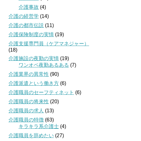
介護事故
(4)
介護の経営学
(14)
介護の都市伝説
(11)
介護保険制度の実情
(19)
介護支援専門員（ケアマネジャー）
(18)
介護施設の夜勤の実情
(19)
ワンオペ夜勤あるある
(7)
介護業界の異常性
(90)
介護派遣という働き方
(6)
介護職員のセーフティネット
(6)
介護職員の将来性
(20)
介護職員の求人
(13)
介護職員の特徴
(63)
キラキラ系介護士
(4)
介護職員を辞めたい
(27)