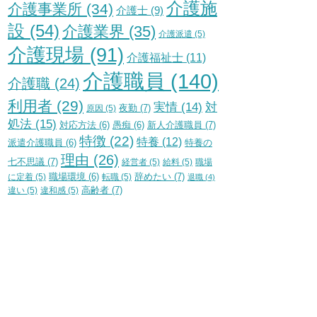
介護施
介護事業所
(34)
介護士
(9)
設
(54)
介護業界
(35)
介護派遣
(5)
介護現場
(91)
介護福祉士
(11)
介護職員
(140)
介護職
(24)
利用者
(29)
実情
(14)
対
夜勤
(7)
原因
(5)
処法
(15)
新人介護職員
(7)
対応方法
(6)
愚痴
(6)
特徴
(22)
特養
(12)
特養の
派遣介護職員
(6)
理由
(26)
七不思議
(7)
経営者
(5)
給料
(5)
職場
辞めたい
(7)
に定着
(5)
職場環境
(6)
転職
(5)
退職
(4)
高齢者
(7)
違い
(5)
違和感
(5)