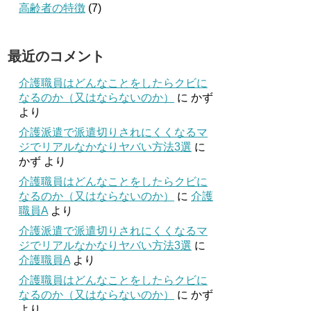
高齢者の特徴
(7)
最近のコメント
介護職員はどんなことをしたらクビに
なるのか（又はならないのか）
に
かず
より
介護派遣で派遣切りされにくくなるマ
ジでリアルなかなりヤバい方法3選
に
かず
より
介護職員はどんなことをしたらクビに
なるのか（又はならないのか）
に
介護
職員A
より
介護派遣で派遣切りされにくくなるマ
ジでリアルなかなりヤバい方法3選
に
介護職員A
より
介護職員はどんなことをしたらクビに
なるのか（又はならないのか）
に
かず
より