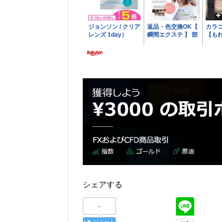
シェアする
-
ツイート