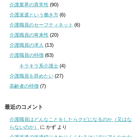
介護業界の異常性
(90)
介護派遣という働き方
(6)
介護職員のセーフティネット
(6)
介護職員の将来性
(20)
介護職員の求人
(13)
介護職員の特徴
(63)
キラキラ系介護士
(4)
介護職員を辞めたい
(27)
高齢者の特徴
(7)
最近のコメント
介護職員はどんなことをしたらクビになるのか（又はな
らないのか）
に
かず
より