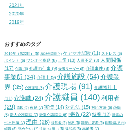
2021年
2020年
2019年
おすすめのタグ
ケアマネ試験
(11)
2019年（第22回）
(5)
ストレス
(6)
2025年問題
(4)
人間関係
上司
(10)
ワンオペ夜勤
(8)
人員不足
(8)
ポイント
(6)
介護
(17)
介護の仕事
(9)
介護事件
(9)
介護
(6)
介護リーダー
(5)
介護施設
(54)
介護業
事業所
(34)
介護士
(9)
介護現場
(91)
界
(35)
介護福祉士
介護派遣
(5)
介護職員
(140)
利用者
介護職
(24)
(11)
(29)
実情
(14)
対処法
(15)
夜勤
(7)
原因
(5)
対応方法
(6)
愚痴
特徴
(22)
特養
(12)
新人介護職員
(7)
特養の
(6)
派遣介護職員
(6)
理由
(26)
七不思議
(7)
経営者
(5)
給料
(5)
職場に定着
(5)
職場環境
(6)
辞めたい
(7)
高齢者
(7)
転職
(5)
違い
(5)
違和感
(5)
退職
(4)