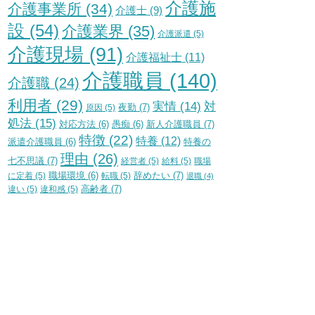
介護施
介護事業所
(34)
介護士
(9)
設
(54)
介護業界
(35)
介護派遣
(5)
介護現場
(91)
介護福祉士
(11)
介護職員
(140)
介護職
(24)
利用者
(29)
実情
(14)
対
夜勤
(7)
原因
(5)
処法
(15)
新人介護職員
(7)
対応方法
(6)
愚痴
(6)
特徴
(22)
特養
(12)
特養の
派遣介護職員
(6)
理由
(26)
七不思議
(7)
経営者
(5)
給料
(5)
職場
辞めたい
(7)
に定着
(5)
職場環境
(6)
転職
(5)
退職
(4)
高齢者
(7)
違い
(5)
違和感
(5)