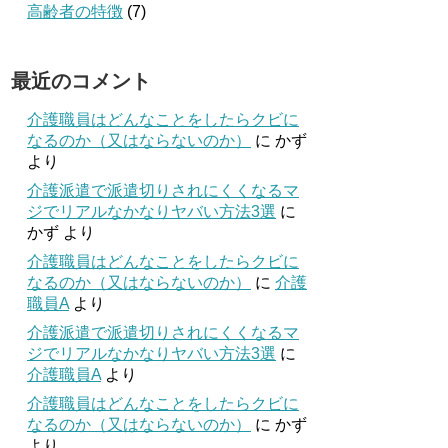
高齢者の特徴
(7)
最近のコメント
介護職員はどんなことをしたらクビに
なるのか（又はならないのか）
に
かず
より
介護派遣で派遣切りされにくくなるマ
ジでリアルなかなりヤバい方法3選
に
かず
より
介護職員はどんなことをしたらクビに
なるのか（又はならないのか）
に
介護
職員A
より
介護派遣で派遣切りされにくくなるマ
ジでリアルなかなりヤバい方法3選
に
介護職員A
より
介護職員はどんなことをしたらクビに
なるのか（又はならないのか）
に
かず
より