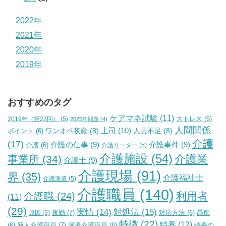
2022年
2021年
2020年
2019年
おすすめのタグ
ケアマネ試験
(11)
2019年（第22回）
(5)
ストレス
(6)
2025年問題
(4)
人間関係
上司
(10)
ワンオペ夜勤
(8)
人員不足
(8)
ポイント
(6)
介護
(17)
介護の仕事
(9)
介護事件
(9)
介護
(6)
介護リーダー
(5)
介護施設
(54)
介護業
事業所
(34)
介護士
(9)
介護現場
(91)
界
(35)
介護福祉士
介護派遣
(5)
介護職員
(140)
利用者
介護職
(24)
(11)
(29)
実情
(14)
対処法
(15)
夜勤
(7)
原因
(5)
対応方法
(6)
愚痴
特徴
(22)
特養
(12)
新人介護職員
(7)
特養の
(6)
派遣介護職員
(6)