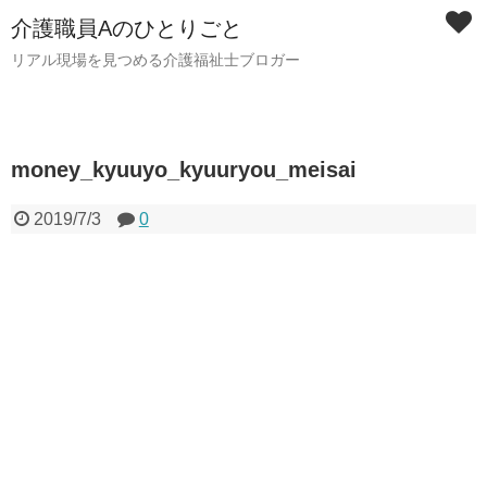
介護職員Aのひとりごと
リアル現場を見つめる介護福祉士ブロガー
money_kyuuyo_kyuuryou_meisai
2019/7/3
0