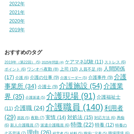
2022年
2021年
2020年
2019年
おすすめのタグ
ケアマネ試験
(11)
2019年（第22回）
(5)
ストレス
(6)
2025年問題
(4)
人間関係
上司
(10)
ワンオペ夜勤
(8)
人員不足
(8)
ポイント
(6)
介護
(17)
介護の仕事
(9)
介護事件
(9)
介護
(6)
介護リーダー
(5)
介護施設
(54)
介護業
事業所
(34)
介護士
(9)
介護現場
(91)
界
(35)
介護福祉士
介護派遣
(5)
介護職員
(140)
利用者
介護職
(24)
(11)
(29)
実情
(14)
対処法
(15)
夜勤
(7)
原因
(5)
対応方法
(6)
愚痴
特徴
(22)
特養
(12)
新人介護職員
(7)
特養の
(6)
派遣介護職員
(6)
理由
(26)
七不思議
(7)
経営者
(5)
給料
(5)
職場に定着
(5)
職場環境
(6)