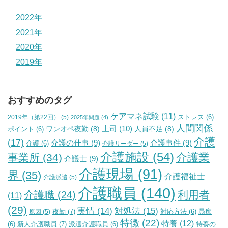
2022年
2021年
2020年
2019年
おすすめのタグ
ケアマネ試験
(11)
2019年（第22回）
(5)
ストレス
(6)
2025年問題
(4)
人間関係
上司
(10)
ワンオペ夜勤
(8)
人員不足
(8)
ポイント
(6)
介護
(17)
介護の仕事
(9)
介護事件
(9)
介護
(6)
介護リーダー
(5)
介護施設
(54)
介護業
事業所
(34)
介護士
(9)
介護現場
(91)
界
(35)
介護福祉士
介護派遣
(5)
介護職員
(140)
利用者
介護職
(24)
(11)
(29)
実情
(14)
対処法
(15)
夜勤
(7)
原因
(5)
対応方法
(6)
愚痴
特徴
(22)
特養
(12)
新人介護職員
(7)
特養の
(6)
派遣介護職員
(6)