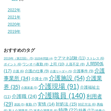
2022年
2021年
2020年
2019年
おすすめのタグ
ケアマネ試験
(11)
2019年（第22回）
(5)
ストレス
(6)
2025年問題
(4)
人間関係
上司
(10)
ワンオペ夜勤
(8)
人員不足
(8)
ポイント
(6)
介護
(17)
介護の仕事
(9)
介護事件
(9)
介護
(6)
介護リーダー
(5)
介護施設
(54)
介護業
事業所
(34)
介護士
(9)
介護現場
(91)
界
(35)
介護福祉士
介護派遣
(5)
介護職員
(140)
利用者
介護職
(24)
(11)
(29)
実情
(14)
対処法
(15)
夜勤
(7)
原因
(5)
対応方法
(6)
愚痴
特徴
(22)
特養
(12)
新人介護職員
(7)
特養の
(6)
派遣介護職員
(6)