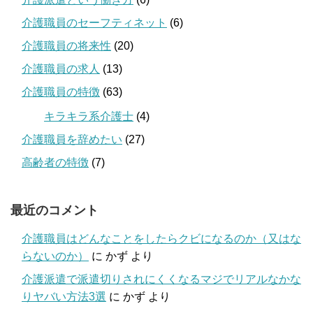
介護職員のセーフティネット
(6)
介護職員の将来性
(20)
介護職員の求人
(13)
介護職員の特徴
(63)
キラキラ系介護士
(4)
介護職員を辞めたい
(27)
高齢者の特徴
(7)
最近のコメント
介護職員はどんなことをしたらクビになるのか（又はな
らないのか）
に
かず
より
介護派遣で派遣切りされにくくなるマジでリアルなかな
りヤバい方法3選
に
かず
より