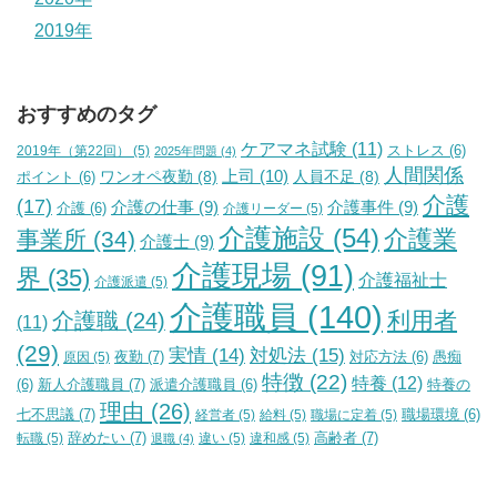
2019年
おすすめのタグ
ケアマネ試験
(11)
2019年（第22回）
(5)
ストレス
(6)
2025年問題
(4)
人間関係
上司
(10)
ワンオペ夜勤
(8)
人員不足
(8)
ポイント
(6)
介護
(17)
介護の仕事
(9)
介護事件
(9)
介護
(6)
介護リーダー
(5)
介護施設
(54)
介護業
事業所
(34)
介護士
(9)
介護現場
(91)
界
(35)
介護福祉士
介護派遣
(5)
介護職員
(140)
利用者
介護職
(24)
(11)
(29)
実情
(14)
対処法
(15)
夜勤
(7)
原因
(5)
対応方法
(6)
愚痴
特徴
(22)
特養
(12)
新人介護職員
(7)
特養の
(6)
派遣介護職員
(6)
理由
(26)
七不思議
(7)
経営者
(5)
給料
(5)
職場に定着
(5)
職場環境
(6)
辞めたい
(7)
高齢者
(7)
転職
(5)
違い
(5)
違和感
(5)
退職
(4)