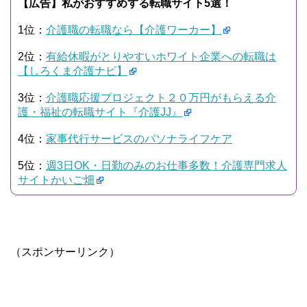
【広告】私がおすすめする転職サイト5選！
1位：
介護職の転職なら【介護ワーカー】
2位：
有給休暇がとりやすいホワイト企業への転職は
【しろくま介護ナビ】
3位：
介護職応援プロジェクト２０万円がもらえる介
護・福祉の転職サイト『介護JJ』
4位：
家事代行サービスのパソナライフケア
5位：
週3日OK・日勤のみのお仕事多数！介護専門求人
サイトかいご畑
（スポンサーリンク）