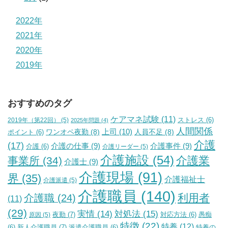
2022年
2021年
2020年
2019年
おすすめのタグ
ケアマネ試験
(11)
2019年（第22回）
(5)
ストレス
(6)
2025年問題
(4)
人間関係
上司
(10)
ワンオペ夜勤
(8)
人員不足
(8)
ポイント
(6)
介護
(17)
介護の仕事
(9)
介護事件
(9)
介護
(6)
介護リーダー
(5)
介護施設
(54)
介護業
事業所
(34)
介護士
(9)
介護現場
(91)
界
(35)
介護福祉士
介護派遣
(5)
介護職員
(140)
利用者
介護職
(24)
(11)
(29)
実情
(14)
対処法
(15)
夜勤
(7)
原因
(5)
対応方法
(6)
愚痴
特徴
(22)
特養
(12)
新人介護職員
(7)
特養の
(6)
派遣介護職員
(6)