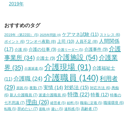
2019年
おすすめのタグ
ケアマネ試験
(11)
2019年（第22回）
(5)
ストレス
(6)
2025年問題
(4)
人間関係
上司
(10)
ワンオペ夜勤
(8)
人員不足
(8)
ポイント
(6)
介護
(17)
介護の仕事
(9)
介護事件
(9)
介護
(6)
介護リーダー
(5)
介護施設
(54)
介護業
事業所
(34)
介護士
(9)
介護現場
(91)
界
(35)
介護福祉士
介護派遣
(5)
介護職員
(140)
利用者
介護職
(24)
(11)
(29)
実情
(14)
対処法
(15)
夜勤
(7)
原因
(5)
対応方法
(6)
愚痴
特徴
(22)
特養
(12)
新人介護職員
(7)
特養の
(6)
派遣介護職員
(6)
理由
(26)
七不思議
(7)
経営者
(5)
給料
(5)
職場に定着
(5)
職場環境
(6)
辞めたい
(7)
高齢者
(7)
転職
(5)
違い
(5)
違和感
(5)
退職
(4)