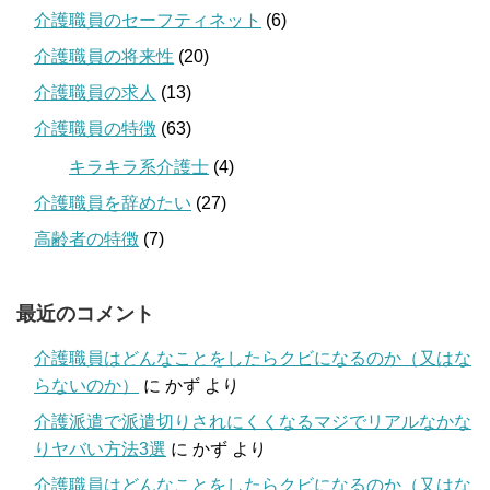
介護職員のセーフティネット
(6)
介護職員の将来性
(20)
介護職員の求人
(13)
介護職員の特徴
(63)
キラキラ系介護士
(4)
介護職員を辞めたい
(27)
高齢者の特徴
(7)
最近のコメント
介護職員はどんなことをしたらクビになるのか（又はな
らないのか）
に
かず
より
介護派遣で派遣切りされにくくなるマジでリアルなかな
りヤバい方法3選
に
かず
より
介護職員はどんなことをしたらクビになるのか（又はな