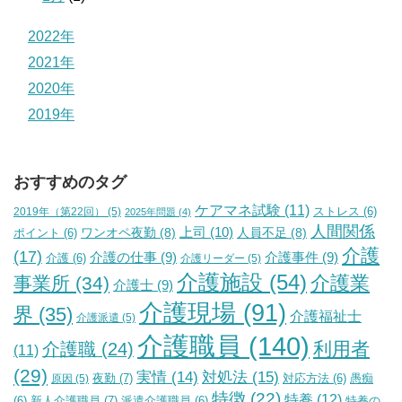
2022年
2021年
2020年
2019年
おすすめのタグ
ケアマネ試験
(11)
2019年（第22回）
(5)
ストレス
(6)
2025年問題
(4)
人間関係
上司
(10)
ワンオペ夜勤
(8)
人員不足
(8)
ポイント
(6)
介護
(17)
介護の仕事
(9)
介護事件
(9)
介護
(6)
介護リーダー
(5)
介護施設
(54)
介護業
事業所
(34)
介護士
(9)
介護現場
(91)
界
(35)
介護福祉士
介護派遣
(5)
介護職員
(140)
利用者
介護職
(24)
(11)
(29)
実情
(14)
対処法
(15)
夜勤
(7)
原因
(5)
対応方法
(6)
愚痴
特徴
(22)
特養
(12)
新人介護職員
(7)
特養の
(6)
派遣介護職員
(6)