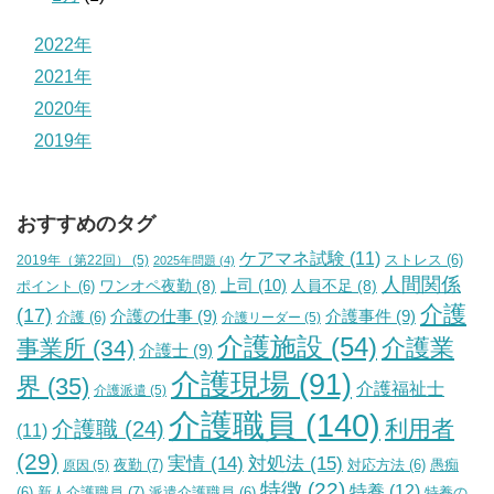
2022年
2021年
2020年
2019年
おすすめのタグ
ケアマネ試験
(11)
2019年（第22回）
(5)
ストレス
(6)
2025年問題
(4)
人間関係
上司
(10)
ワンオペ夜勤
(8)
人員不足
(8)
ポイント
(6)
介護
(17)
介護の仕事
(9)
介護事件
(9)
介護
(6)
介護リーダー
(5)
介護施設
(54)
介護業
事業所
(34)
介護士
(9)
介護現場
(91)
界
(35)
介護福祉士
介護派遣
(5)
介護職員
(140)
利用者
介護職
(24)
(11)
(29)
実情
(14)
対処法
(15)
夜勤
(7)
原因
(5)
対応方法
(6)
愚痴
特徴
(22)
特養
(12)
新人介護職員
(7)
特養の
(6)
派遣介護職員
(6)