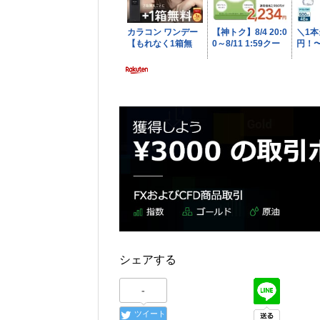
シェアする
-
ツイート