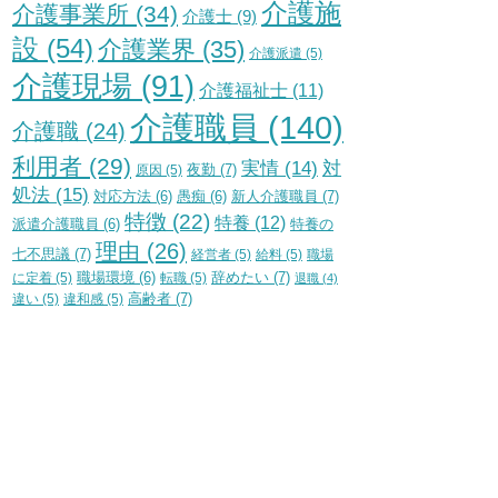
介護施
介護事業所
(34)
介護士
(9)
設
(54)
介護業界
(35)
介護派遣
(5)
介護現場
(91)
介護福祉士
(11)
介護職員
(140)
介護職
(24)
利用者
(29)
実情
(14)
対
夜勤
(7)
原因
(5)
処法
(15)
新人介護職員
(7)
対応方法
(6)
愚痴
(6)
特徴
(22)
特養
(12)
特養の
派遣介護職員
(6)
理由
(26)
七不思議
(7)
経営者
(5)
給料
(5)
職場
辞めたい
(7)
に定着
(5)
職場環境
(6)
転職
(5)
退職
(4)
高齢者
(7)
違い
(5)
違和感
(5)