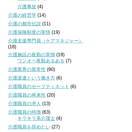
介護事故
(4)
介護の経営学
(14)
介護の都市伝説
(11)
介護保険制度の実情
(19)
介護支援専門員（ケアマネジャー）
(18)
介護施設の夜勤の実情
(19)
ワンオペ夜勤あるある
(7)
介護業界の異常性
(90)
介護派遣という働き方
(6)
介護職員のセーフティネット
(6)
介護職員の将来性
(20)
介護職員の求人
(13)
介護職員の特徴
(63)
キラキラ系介護士
(4)
介護職員を辞めたい
(27)