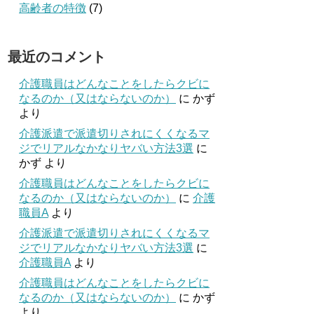
高齢者の特徴
(7)
最近のコメント
介護職員はどんなことをしたらクビに
なるのか（又はならないのか）
に
かず
より
介護派遣で派遣切りされにくくなるマ
ジでリアルなかなりヤバい方法3選
に
かず
より
介護職員はどんなことをしたらクビに
なるのか（又はならないのか）
に
介護
職員A
より
介護派遣で派遣切りされにくくなるマ
ジでリアルなかなりヤバい方法3選
に
介護職員A
より
介護職員はどんなことをしたらクビに
なるのか（又はならないのか）
に
かず
より