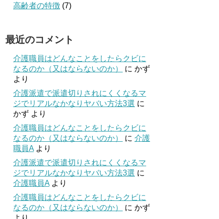
高齢者の特徴
(7)
最近のコメント
介護職員はどんなことをしたらクビに
なるのか（又はならないのか）
に
かず
より
介護派遣で派遣切りされにくくなるマ
ジでリアルなかなりヤバい方法3選
に
かず
より
介護職員はどんなことをしたらクビに
なるのか（又はならないのか）
に
介護
職員A
より
介護派遣で派遣切りされにくくなるマ
ジでリアルなかなりヤバい方法3選
に
介護職員A
より
介護職員はどんなことをしたらクビに
なるのか（又はならないのか）
に
かず
より