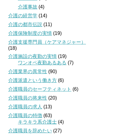
介護事故
(4)
介護の経営学
(14)
介護の都市伝説
(11)
介護保険制度の実情
(19)
介護支援専門員（ケアマネジャー）
(18)
介護施設の夜勤の実情
(19)
ワンオペ夜勤あるある
(7)
介護業界の異常性
(90)
介護派遣という働き方
(6)
介護職員のセーフティネット
(6)
介護職員の将来性
(20)
介護職員の求人
(13)
介護職員の特徴
(63)
キラキラ系介護士
(4)
介護職員を辞めたい
(27)