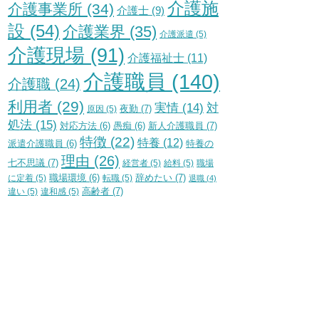
介護施
介護事業所
(34)
介護士
(9)
設
(54)
介護業界
(35)
介護派遣
(5)
介護現場
(91)
介護福祉士
(11)
介護職員
(140)
介護職
(24)
利用者
(29)
実情
(14)
対
夜勤
(7)
原因
(5)
処法
(15)
新人介護職員
(7)
対応方法
(6)
愚痴
(6)
特徴
(22)
特養
(12)
特養の
派遣介護職員
(6)
理由
(26)
七不思議
(7)
経営者
(5)
給料
(5)
職場
辞めたい
(7)
に定着
(5)
職場環境
(6)
転職
(5)
退職
(4)
高齢者
(7)
違い
(5)
違和感
(5)